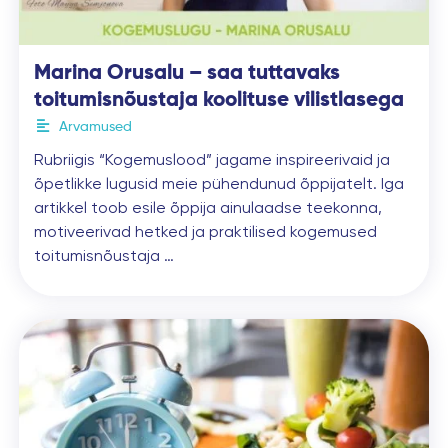
Marina Orusalu – saa tuttavaks
toitumisnõustaja koolituse vilistlasega
Arvamused
Rubriigis “Kogemuslood” jagame inspireerivaid ja
õpetlikke lugusid meie pühendunud õppijatelt. Iga
artikkel toob esile õppija ainulaadse teekonna,
motiveerivad hetked ja praktilised kogemused
toitumisnõustaja …