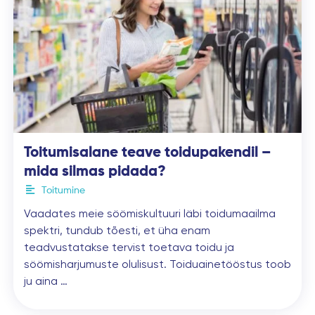
Toitumisalane teave toidupakendil –
mida silmas pidada?
Toitumine
Vaadates meie söömiskultuuri läbi toidumaailma
spektri, tundub tõesti, et üha enam
teadvustatakse tervist toetava toidu ja
söömisharjumuste olulisust. Toiduainetööstus toob
ju aina …