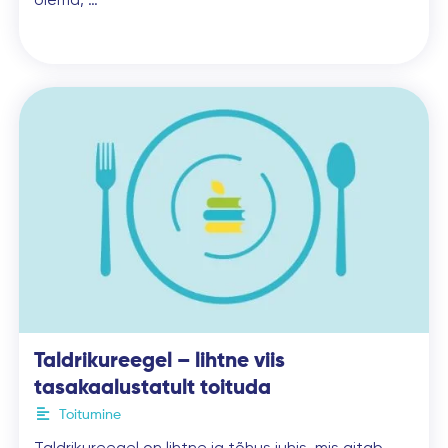
Taldrikureegel – lihtne viis
tasakaalustatult toituda
Toitumine
Taldrikureegel on lihtne ja tõhus juhis, mis aitab