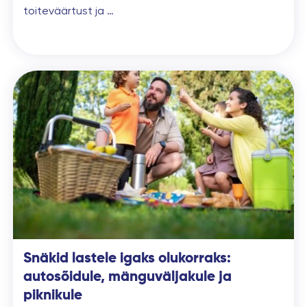
toiteväärtust ja …
Snäkid lastele igaks olukorraks:
autosõidule, mänguväljakule ja
piknikule