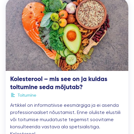
Kolesterool – mis see on ja kuidas
toitumine seda mõjutab?
Toitumine
Artikkel on informatiivse eesmärgiga ja ei asenda
professionaalset nõustamist. Enne oluliste elustiili
või toitumise muudatuste tegemist soovitame
konsulteerida vastava ala spetsialistiga.
Kolesterool …