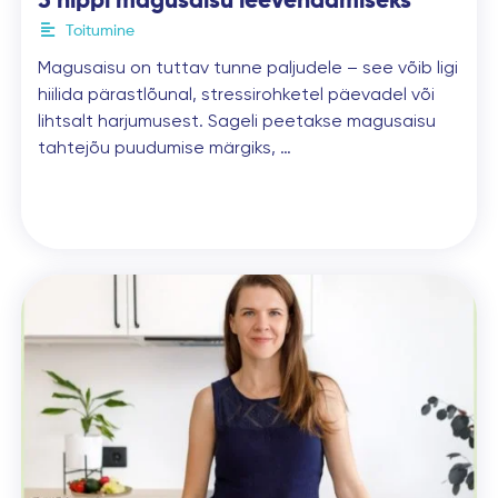
5 nippi magusaisu leevendamiseks
Toitumine
Magusaisu on tuttav tunne paljudele – see võib ligi
hiilida pärastlõunal, stressirohketel päevadel või
lihtsalt harjumusest. Sageli peetakse magusaisu
tahtejõu puudumise märgiks, …