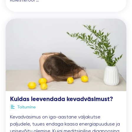
Kuidas leevendada kevadväsimust?
Toitumine
Kevadväsimus on iga-aastane väljakutse
paljudele, tuues endaga kaasa energiapuuduse ja
unisevõitu olemise. Kuigi meditsiinilise diagnoosina