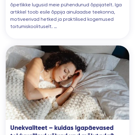
õpetlikke lugusid meie pühendunud õppijatelt. Iga
artikkel toob esile õppija ainulaadse teekonna,
motiveerivad hetked ja praktilised kogemused
toitumiskoolituselt. …
Unekvaliteet – kuidas igapäevased