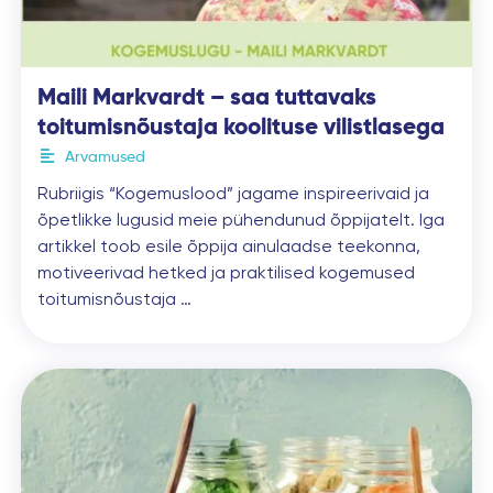
Maili Markvardt – saa tuttavaks
toitumisnõustaja koolituse vilistlasega
Arvamused
Rubriigis “Kogemuslood” jagame inspireerivaid ja
õpetlikke lugusid meie pühendunud õppijatelt. Iga
artikkel toob esile õppija ainulaadse teekonna,
motiveerivad hetked ja praktilised kogemused
toitumisnõustaja …