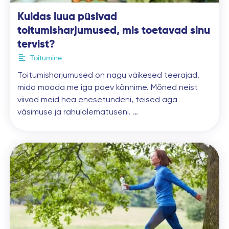
Kuidas luua püsivad
toitumisharjumused, mis toetavad sinu
tervist?
Toitumine
Toitumisharjumused on nagu väikesed teerajad,
mida mööda me iga päev kõnnime. Mõned neist
viivad meid hea enesetundeni, teised aga
väsimuse ja rahulolematuseni. …