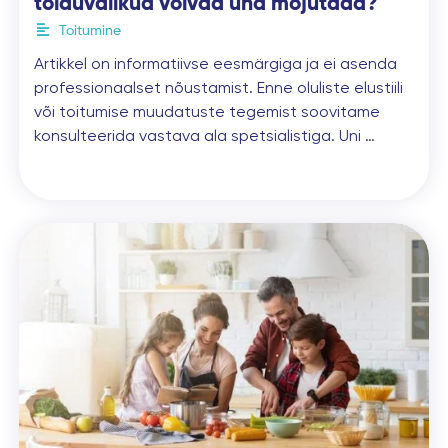
toiduvalikud võivad und mõjutada?
Toitumine
Artikkel on informatiivse eesmärgiga ja ei asenda
professionaalset nõustamist. Enne oluliste elustiili
või toitumise muudatuste tegemist soovitame
konsulteerida vastava ala spetsialistiga. Uni …