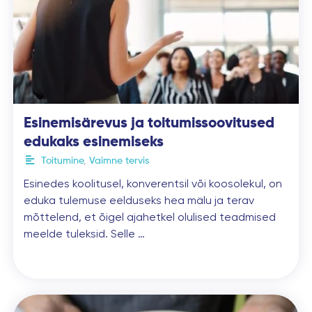
Esinemisärevus ja toitumissoovitused
edukaks esinemiseks
Toitumine
,
Vaimne tervis
Esinedes koolitusel, konverentsil või koosolekul, on
eduka tulemuse eelduseks hea mälu ja terav
mõttelend, et õigel ajahetkel olulised teadmised
meelde tuleksid. Selle …