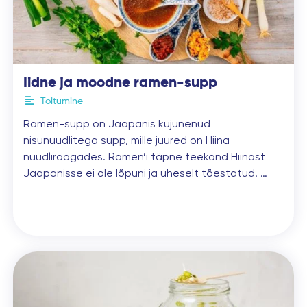
Iidne ja moodne ramen-supp
Toitumine
Ramen-supp on Jaapanis kujunenud
nisunuudlitega supp, mille juured on Hiina
nuudliroogades. Ramen’i täpne teekond Hiinast
Jaapanisse ei ole lõpuni ja üheselt tõestatud. …