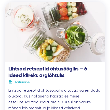
Lihtsad retseptid õhtusöögiks – 6
ideed kiireks argiõhtuks
Toitumine
Lihtsad retseptid õhtusöögiks aitavad vähendada
olukordi, kus näljasena haarad esimese
ettejuhtuva toidupala järele. Kui sul on varuks
mõned läbiproovitud ja kiiresti valmivad …