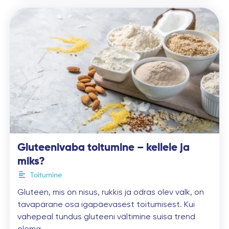
Gluteenivaba toitumine – kellele ja
miks?
Toitumine
Gluteen, mis on nisus, rukkis ja odras olev valk, on
tavapärane osa igapäevasest toitumisest. Kui
vahepeal tundus gluteeni vältimine suisa trend
olema, …