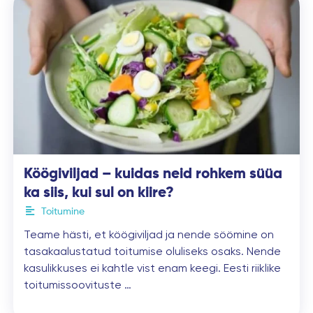
Köögiviljad – kuidas neid rohkem süüa
ka siis, kui sul on kiire?
Toitumine
Teame hästi, et köögiviljad ja nende söömine on
tasakaalustatud toitumise oluliseks osaks. Nende
kasulikkuses ei kahtle vist enam keegi. Eesti riiklike
toitumissoovituste …