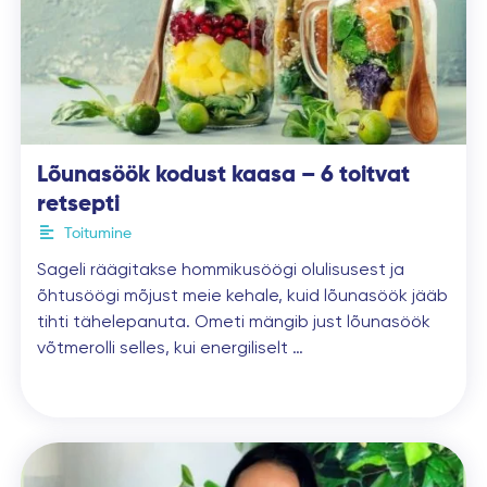
Lõunasöök kodust kaasa – 6 toitvat
retsepti
Toitumine
Sageli räägitakse hommikusöögi olulisusest ja
õhtusöögi mõjust meie kehale, kuid lõunasöök jääb
tihti tähelepanuta. Ometi mängib just lõunasöök
võtmerolli selles, kui energiliselt …