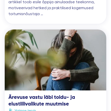
artikkel toob esile õppija ainulaadse teekonna,
motiveerivad hetked ja praktilised kogemused
toitumisnõustaja …
Ärevuse vastu läbi toidu- ja
elustiilivalikute muutmise
Vaimne tervis