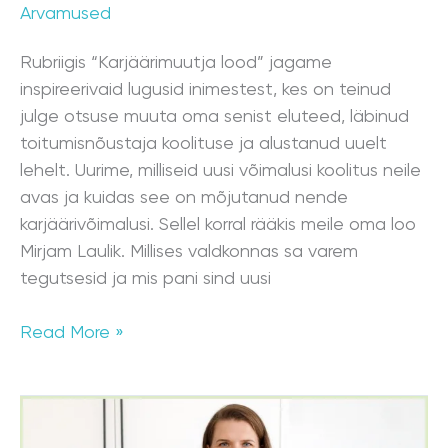
Arvamused
Rubriigis “Karjäärimuutja lood” jagame
inspireerivaid lugusid inimestest, kes on teinud
julge otsuse muuta oma senist eluteed, läbinud
toitumisnõustaja koolituse ja alustanud uuelt
lehelt. Uurime, milliseid uusi võimalusi koolitus neile
avas ja kuidas see on mõjutanud nende
karjäärivõimalusi. Sellel korral rääkis meile oma loo
Mirjam Laulik. Millises valdkonnas sa varem
tegutsesid ja mis pani sind uusi
Read More »
Marina
Orusalu