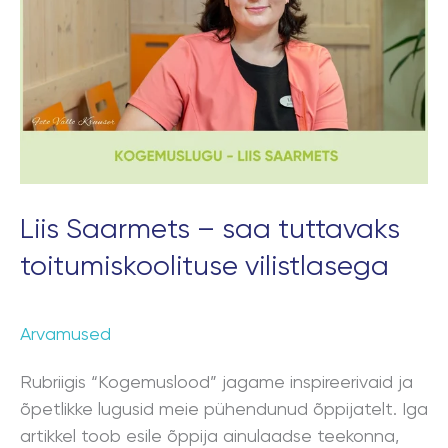
saa
tuttavaks
toitumiskoolituse
vilistlasega
Liis Saarmets – saa tuttavaks
toitumiskoolituse vilistlasega
Arvamused
Rubriigis “Kogemuslood” jagame inspireerivaid ja
õpetlikke lugusid meie pühendunud õppijatelt. Iga
artikkel toob esile õppija ainulaadse teekonna,