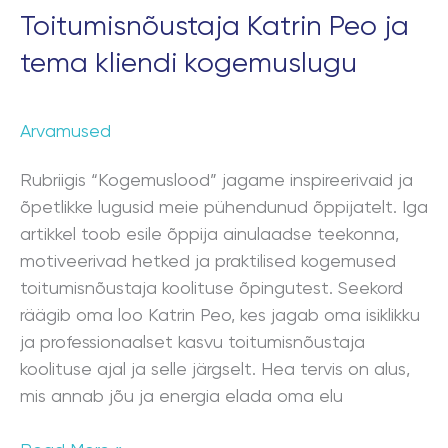
Toitumisnõustaja Katrin Peo ja
tema kliendi kogemuslugu
Arvamused
Rubriigis “Kogemuslood” jagame inspireerivaid ja
õpetlikke lugusid meie pühendunud õppijatelt. Iga
artikkel toob esile õppija ainulaadse teekonna,
motiveerivad hetked ja praktilised kogemused
toitumisnõustaja koolituse õpingutest. Seekord
räägib oma loo Katrin Peo, kes jagab oma isiklikku
ja professionaalset kasvu toitumisnõustaja
koolituse ajal ja selle järgselt. Hea tervis on alus,
mis annab jõu ja energia elada oma elu