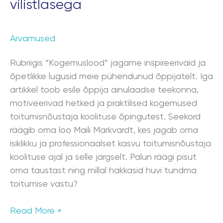
vilistlasega
Arvamused
Rubriigis “Kogemuslood” jagame inspireerivaid ja
õpetlikke lugusid meie pühendunud õppijatelt. Iga
artikkel toob esile õppija ainulaadse teekonna,
motiveerivad hetked ja praktilised kogemused
toitumisnõustaja koolituse õpingutest. Seekord
räägib oma loo Maili Markvardt, kes jagab oma
isiklikku ja professionaalset kasvu toitumisnõustaja
koolituse ajal ja selle järgselt. Palun räägi pisut
oma taustast ning millal hakkasid huvi tundma
toitumise vastu?
Read More »