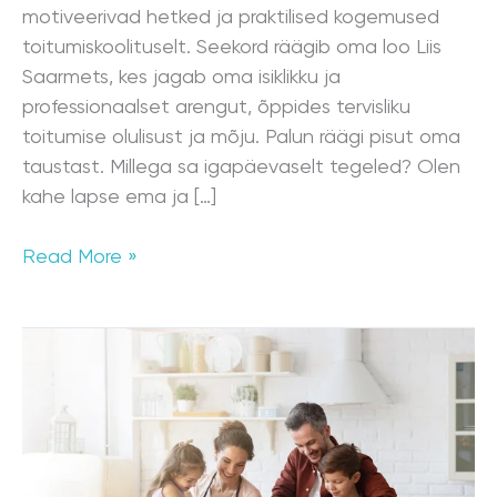
motiveerivad hetked ja praktilised kogemused
toitumiskoolituselt. Seekord räägib oma loo Liis
Saarmets, kes jagab oma isiklikku ja
professionaalset arengut, õppides tervisliku
toitumise olulisust ja mõju. Palun räägi pisut oma
taustast. Millega sa igapäevaselt tegeled? Olen
kahe lapse ema ja […]
Read More »
Ülekaalulisus
Eestis
–
kuidas
peatada
kasvutrend?