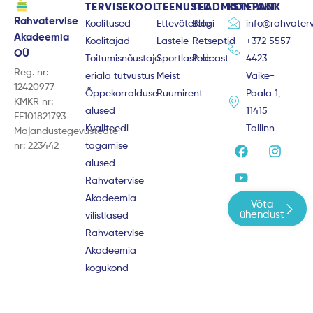
TERVISEKOOL
TEENUSED
TEADMISTEPANK
KONTAKT
Rahvatervise
Koolitused
Ettevõtetele
Blogi
info@rahvaterv
Akadeemia
Koolitajad
Lastele
Retseptid
+372 5557
OÜ
Toitumisnõustaja
Sportlastele
Podcast
4423
Reg. nr:
eriala tutvustus
Meist
Väike-
12420977
Õppekorralduse
Ruumirent
Paala 1,
KMKR nr:
alused
11415
EE101821793
Kvaliteedi
Tallinn
Majandustegevusteate
F
Y
I
nr: 223442
tagamise
a
o
n
alused
c
u
s
e
t
t
Rahvatervise
b
u
a
Akadeemia
Võta
o
b
g
ühendust
vilistlased
o
e
r
Rahvatervise
k
a
m
Akadeemia
kogukond