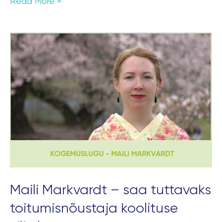
Read More »
Maili
Markvardt
–
saa
tuttavaks
toitumisnõustaja
koolituse
vilistlasega
Maili Markvardt – saa tuttavaks
toitumisnõustaja koolituse