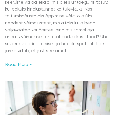
keeruline valida eriala, mis oleks ühtaegu nii tasuv,
kui pakuks kindlustunnet ka tulevikuks. Kas
toitumisnõustajaks õppimine võiks olla üks
nendest võimalustest, mis aitaks luua head
väljavaated karjääriteel ning mis samal ajal
annaks võimaluse teha tähendusrikast tööd? Üha
suurem vajadus tervise- ja heaolu spetsialistide
järele viitab, et just see amet
Read More »
Millised
toitumisnõustaja
oskused
aitavad
luua