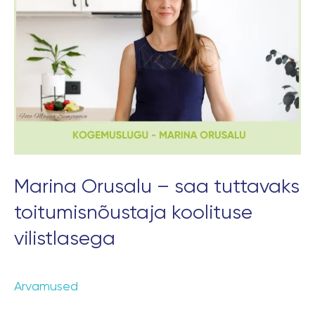
–
saa
tuttavaks
toitumisnõustaja
koolituse
vilistlasega
Marina Orusalu – saa tuttavaks
toitumisnõustaja koolituse
vilistlasega
Arvamused