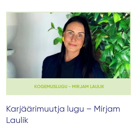
Karjäärimuutja
lugu
–
Mirjam
Laulik
Karjäärimuutja lugu – Mirjam
Laulik