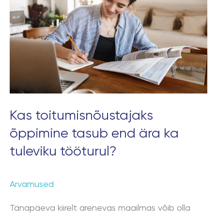
tasub
end
ära
ka
tuleviku
tööturul?
Kas toitumisnõustajaks
õppimine tasub end ära ka
tuleviku tööturul?
Arvamused
Tänapäeva kiirelt arenevas maailmas võib olla