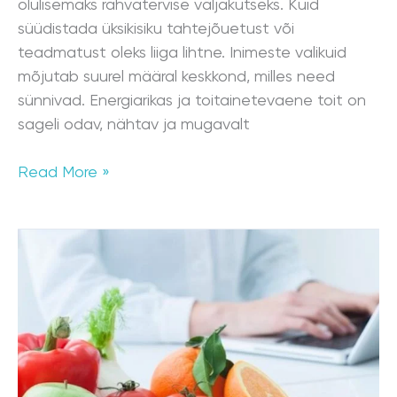
olulisemaks rahvatervise väljakutseks. Kuid
süüdistada üksikisiku tahtejõuetust või
teadmatust oleks liiga lihtne. Inimeste valikuid
mõjutab suurel määral keskkond, milles need
sünnivad. Energiarikas ja toitainetevaene toit on
sageli odav, nähtav ja mugavalt
Read More »
Toitumisnõustaja
ja
–
terapeudi
kutse
taotlemine