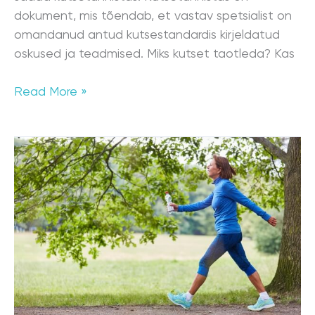
dokument, mis tõendab, et vastav spetsialist on
omandanud antud kutsestandardis kirjeldatud
oskused ja teadmised. Miks kutset taotleda? Kas
Read More »
Kaalulangetus
–
kuidas
saavutada
püsiv
muutus?