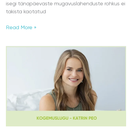
isegi tänapäevaste mugavuslahenduste rohkus ei
takista kaotatud
Read More »
Toitumisnõustaja
Katrin
Peo
ja
tema
kliendi
kogemuslugu