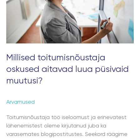
püsivaid
muutusi?
Millised toitumisnõustaja
oskused aitavad luua püsivaid
muutusi?
Arvamused
Toitumisnõustaja töö iseloomust ja erinevatest
lähenemistest oleme kirjutanud juba ka
varasemates blogipostitustes. Seekord räägime