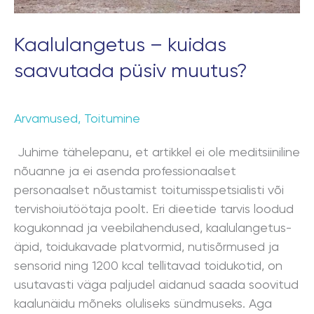
Kaalulangetus – kuidas
saavutada püsiv muutus?
Arvamused
,
Toitumine
Juhime tähelepanu, et artikkel ei ole meditsiiniline
nõuanne ja ei asenda professionaalset
personaalset nõustamist toitumisspetsialisti või
tervishoiutöötaja poolt. Eri dieetide tarvis loodud
kogukonnad ja veebilahendused, kaalulangetus-
äpid, toidukavade platvormid, nutisõrmused ja
sensorid ning 1200 kcal tellitavad toidukotid, on
usutavasti väga paljudel aidanud saada soovitud
kaalunäidu mõneks oluliseks sündmuseks. Aga