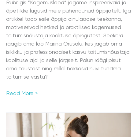
Rubriigis “Kogemuslood” jagame inspireerivaid ja
õpetlikke lugusid meie pühendunud õppijatelt. Iga
artikkel toob esile õppija ainulaadse teekonna,
motiveerivad hetked ja praktilised kogemused
toitumisnõustaja koolituse õpingutest. Seekord
räägib oma loo Marina Orusalu, kes jagab oma
isiklikku ja professionaalset kasvu toitumisnõustaja
koolituse ajal ja selle järgselt. Palun räägi pisut
oma taustast ning millal hakkasid huvi tundma
toitumise vastu?
Read More »
Kas
toitumisnõustajaks
õppimine