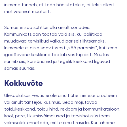
inimene tunneb, et teda häbistatakse, ei teki sellest
motiveerivat muutust.
Samas ei saa suhtlus olla ainult sõnades.
Kommunikatsioon töötab vaid siis, kui poliitikad
muudavad tervislikud valikud päriselt lihtsamaks.
Inimesele ei piisa soovitusest „söö paremini“, kui tema
igapäevane keskkond toetab vastupidist. Muutus
sünnib siis, kui sõnumid ja tegelik keskkond liiguvad
samas suunas.
Kokkuvõte
Ülekaalulisus
Eestis ei ole ainult ühe inimese probleem
või ainult tahtejõu küsimus. Seda mõjutavad
toidukeskkond, toidu hind, reklaam ja kommunikatsioon,
kool, pere, liikumisvõimalused ja tervishoiusüsteemi
valmisolek ennetada, mitte ainult ravida. Kui tahame