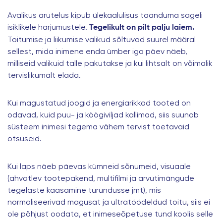
Avalikus arutelus kipub
ülekaalulisus
taanduma sageli
isiklikele harjumustele.
Tegelikult on pilt palju laiem.
Toitumise ja liikumise valikud sõltuvad suurel määral
sellest, mida inimene enda ümber iga päev näeb,
milliseid valikuid talle pakutakse ja kui lihtsalt on võimalik
tervislikumalt elada.
Kui magustatud joogid ja energiarikkad tooted on
odavad, kuid puu- ja köögiviljad kallimad, siis suunab
süsteem inimesi tegema vähem tervist toetavaid
otsuseid.
Kui laps näeb päevas kümneid sõnumeid, visuaale
(ahvatlev tootepakend, multifilmi ja arvutimängude
tegelaste kaasamine turundusse jmt), mis
normaliseerivad magusat ja ultratöödeldud toitu, siis ei
ole põhjust oodata, et inimeseõpetuse tund koolis selle