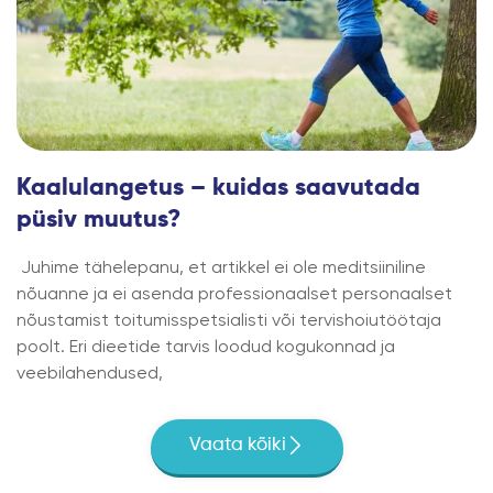
Kaalulangetus – kuidas saavutada
püsiv muutus?
Juhime tähelepanu, et artikkel ei ole meditsiiniline
nõuanne ja ei asenda professionaalset personaalset
nõustamist toitumisspetsialisti või tervishoiutöötaja
poolt. Eri dieetide tarvis loodud kogukonnad ja
veebilahendused,
Vaata kõiki