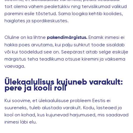
toit olema vähem pealetükkiv ning tervislikumad valikud
paremini esile tõstetud. Sama loogika kehtib koolides,
haiglates ja spordikeskustes.
Oluline on ka lihtne
Enamik inimesi ei
pakendimärgistus.
hakka poes arvutama, kui palju suhkrut toode sisaldab
või kui töödeldud see on. Seepärast aitab selge esikülje
märgistus teha teadlikuma otsuse kiiremini ja väiksema
vaevaga.
Ülekaalulisus kujuneb varakult:
pere ja kooli roll
Kui soovime, et
ülekaalulisuse
probleem Eestis ei
suureneks, tuleb alustada varakult. Kodu, lasteaed ja
kool on kohad, kus kujunevad harjumused, mis saadavad
inimesi läbi elu.