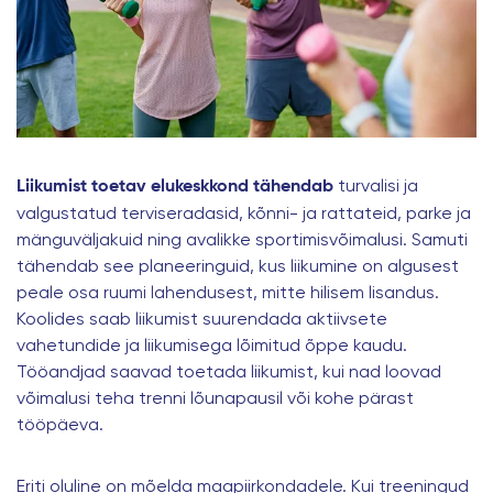
turvalisi ja
Liikumist toetav elukeskkond tähendab
valgustatud terviseradasid, kõnni- ja rattateid, parke ja
mänguväljakuid ning avalikke sportimisvõimalusi. Samuti
tähendab see planeeringuid, kus liikumine on algusest
peale osa ruumi lahendusest, mitte hilisem lisandus.
Koolides saab liikumist suurendada aktiivsete
vahetundide ja liikumisega lõimitud õppe kaudu.
Tööandjad saavad toetada liikumist, kui nad loovad
võimalusi teha trenni lõunapausil või kohe pärast
tööpäeva.
Eriti oluline on mõelda maapiirkondadele. Kui treeningud