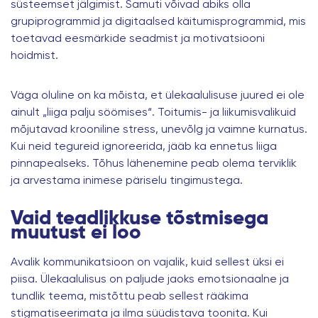
süsteemset jälgimist. Samuti võivad abiks olla
grupiprogrammid ja digitaalsed käitumisprogrammid, mis
toetavad eesmärkide seadmist ja motivatsiooni
hoidmist.
Väga oluline on ka mõista, et ülekaalulisuse juured ei ole
ainult „liiga palju söömises“. Toitumis- ja liikumisvalikuid
mõjutavad krooniline stress, unevõlg ja vaimne kurnatus.
Kui neid tegureid ignoreerida, jääb ka ennetus liiga
pinnapealseks. Tõhus lähenemine peab olema terviklik
ja arvestama inimese päriselu tingimustega.
Vaid teadlikkuse tõstmisega
muutust ei loo
Avalik kommunikatsioon on vajalik, kuid sellest üksi ei
piisa.
Ülekaalulisus
on paljude jaoks emotsionaalne ja
tundlik teema, mistõttu peab sellest rääkima
stigmatiseerimata ja ilma süüdistava toonita. Kui