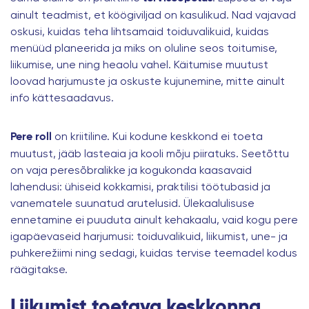
ainult teadmist, et köögiviljad on kasulikud. Nad vajavad
oskusi, kuidas teha lihtsamaid toiduvalikuid, kuidas
menüüd planeerida ja miks on oluline seos toitumise,
liikumise, une ning heaolu vahel. Käitumise muutust
loovad harjumuste ja oskuste kujunemine, mitte ainult
info kättesaadavus.
on kriitiline. Kui kodune keskkond ei toeta
Pere roll
muutust, jääb lasteaia ja kooli mõju piiratuks. Seetõttu
on vaja peresõbralikke ja kogukonda kaasavaid
lahendusi: ühiseid kokkamisi, praktilisi töötubasid ja
vanematele suunatud arutelusid. Ülekaalulisuse
ennetamine ei puuduta ainult kehakaalu, vaid kogu pere
igapäevaseid harjumusi: toiduvalikuid, liikumist, une- ja
puhkerežiimi ning sedagi, kuidas tervise teemadel kodus
räägitakse.
Liikumist toetava keskkonna