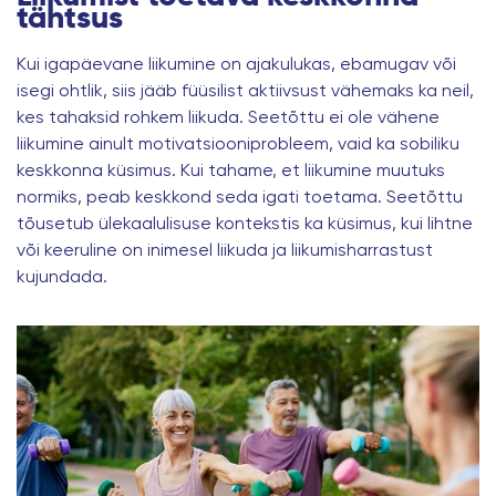
tähtsus
Kui igapäevane liikumine on ajakulukas, ebamugav või
isegi ohtlik, siis jääb füüsilist aktiivsust vähemaks ka neil,
kes tahaksid rohkem liikuda. Seetõttu ei ole vähene
liikumine ainult motivatsiooniprobleem, vaid ka sobiliku
keskkonna küsimus. Kui tahame, et liikumine muutuks
normiks, peab keskkond seda igati toetama. Seetõttu
tõusetub
ülekaalulisuse
kontekstis ka küsimus, kui lihtne
või keeruline on inimesel liikuda ja liikumisharrastust
kujundada.