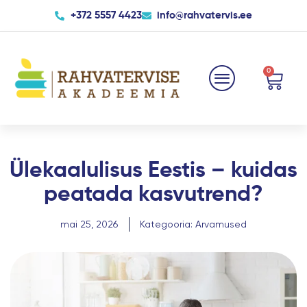
Skip
+372 5557 4423
info@rahvatervis.ee
to
content
0
Cart
Ülekaalulisus Eestis – kuidas
peatada kasvutrend?
mai 25, 2026
Kategooria:
Arvamused