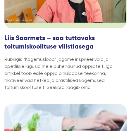
Liis Saarmets – saa tuttavaks
toitumiskoolituse vilistlasega
Rubriigis “Kogemuslood” jagame inspireerivaid ja
õpetlikke lugusid meie pühendunud õppijatelt. Iga
artikkel toob esile õppija ainulaadse teekonna,
motiveerivad hetked ja praktilised kogemused
toitumiskoolituselt. Seekord räägib oma