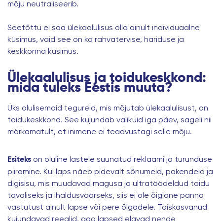
mõju neutraliseerib.
Seetõttu ei saa ülekaalulisus olla ainult individuaalne
küsimus, vaid see on ka rahvatervise, hariduse ja
keskkonna küsimus.
Ülekaalulisus ja toidukeskkond:
mida tuleks Eestis muuta?
Üks olulisemaid tegureid, mis mõjutab
ülekaalulisust
, on
toidukeskkond. See kujundab valikuid iga päev, sageli nii
märkamatult, et inimene ei teadvustagi selle mõju.
on oluline lastele suunatud reklaami ja turunduse
Esiteks
piiramine. Kui laps näeb pidevalt sõnumeid, pakendeid ja
digisisu, mis muudavad magusa ja ultratöödeldud toidu
tavaliseks ja ihaldusväärseks, siis ei ole õiglane panna
vastutust ainult lapse või pere õlgadele. Täiskasvanud
kujundavad reeglid, aga lapsed elavad nende