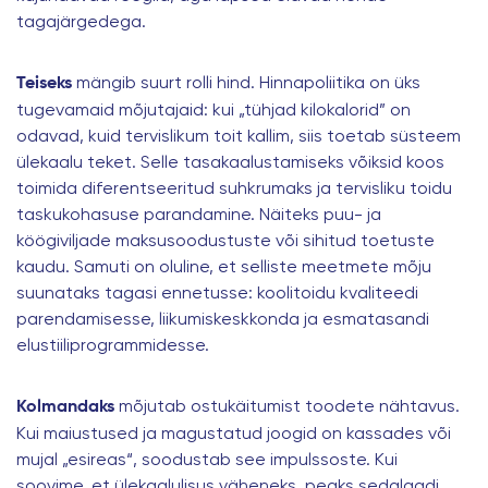
tagajärgedega.
mängib suurt rolli hind. Hinnapoliitika on üks
Teiseks
tugevamaid mõjutajaid: kui „tühjad kilokalorid” on
odavad, kuid tervislikum toit kallim, siis toetab süsteem
ülekaalu teket. Selle tasakaalustamiseks võiksid koos
toimida diferentseeritud suhkrumaks ja tervisliku toidu
taskukohasuse parandamine. Näiteks puu- ja
köögiviljade maksusoodustuste või sihitud toetuste
kaudu. Samuti on oluline, et selliste meetmete mõju
suunataks tagasi ennetusse: koolitoidu kvaliteedi
parendamisesse, liikumiskeskkonda ja esmatasandi
elustiiliprogrammidesse.
mõjutab ostukäitumist toodete nähtavus.
Kolmandaks
Kui maiustused ja magustatud joogid on kassades või
mujal „esireas“, soodustab see impulssoste. Kui
soovime, et ülekaalulisus väheneks, peaks sedalaadi