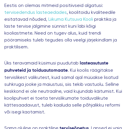
Eestis on olemas mitmeid positiivseid algatusi:
tervisedendus lasteaedades
, koolitoidu kvaliteedile
esitatavad nõuded,
Liikuma Kutsuva Kooli
praktika ja
laste tervise jälgimine sünnist kuni läbi kõigi
kooliastmete. Need on tugev alus, kuid trendi
pööramiseks tuleb tegudes olla veelgi järjekindlam ja
praktilisem.
Üks teravamaid küsimusi puudutab
lasteasutuste
. Kui koolis räägitakse
puhveteid ja toiduautomaate
tervislikest valikutest, kuid samal ajal müüakse lisatud
suhkruga jooke ja maiustusi, siis tekib vastuolu. Selline
keskkond ei ole neutraalne, vaid kujundab käitumist. Kui
koolipuhvet ei toeta tervislikumate toiduvalikute
kättesaadavust, tuleb kaaluda selle põhjalikku reformi
või isegi kaotamist.
Sama oluline on praktiline
. Lapsed ei vaja
terviseõpetus