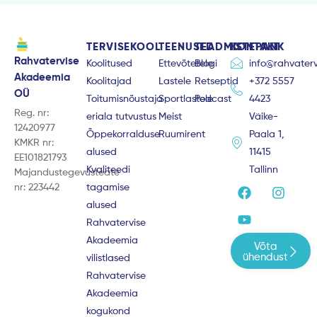
TERVISEKOOL
TEENUSED
TEADMISTEPANK
KONTAKT
Rahvatervise
Koolitused
Ettevõtetele
Blogi
info@rahvaterv
Akadeemia
Koolitajad
Lastele
Retseptid
+372 5557
OÜ
Toitumisnõustaja
Sportlastele
Podcast
4423
Reg. nr:
eriala tutvustus
Meist
Väike-
12420977
Õppekorralduse
Ruumirent
Paala 1,
KMKR nr:
alused
11415
EE101821793
Kvaliteedi
Tallinn
Majandustegevusteate
F
Y
I
nr: 223442
tagamise
a
o
n
alused
c
u
s
e
t
t
Rahvatervise
b
u
a
Akadeemia
Võta
o
b
g
ühendust
vilistlased
o
e
r
Rahvatervise
k
a
m
Akadeemia
kogukond