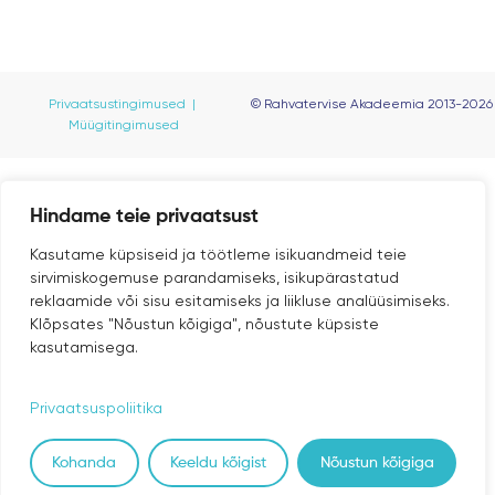
Privaatsustingimused |
© Rahvatervise Akadeemia 2013-2026
Müügitingimused
Hindame teie privaatsust
Kasutame küpsiseid ja töötleme isikuandmeid teie
sirvimiskogemuse parandamiseks, isikupärastatud
reklaamide või sisu esitamiseks ja liikluse analüüsimiseks.
Klõpsates "Nõustun kõigiga", nõustute küpsiste
kasutamisega.
Privaatsuspoliitika
Kohanda
Keeldu kõigist
Nõustun kõigiga