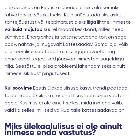
Ülekaalulisus on Eestis kujunenud üheks olulisemaks
rahvatervise väljakutseks. Kuid süüdistada üksikisiku
tahtejõuetust või teadmatust oleks liiga lihtne. Inimeste
suurel määral keskkond, milles need
valikuid mõjutab
sünnivad. Energiarikas ja toitainetevaene toit on sageli
odav, nähtav ja mugavalt kättesaadav. Samal ajal võib
olla keeruline sobitada liikumist igapäevaellu ning
ennetavad tegevused jõuavad inimesteni sageli liiga
hilja. Seetõttu ei piisa probleemi lahendamiseks ainult
inimese isiklikust pingutusest.
Eestis ülekaalulisuse kasvutrendi peatada,
Kui soovime
tuleb liikuda üksikisiku tasandilt süsteemsema vaate
poole. Küsimus ei ole ainult selles, mida inimene valib,
vaid ka selles, millised valikud talle kättesaadavad on.
Miks ülekaalulisus ei ole ainult
inimese enda vastutus?