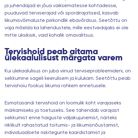
ja juhendajad ei jõua väiksematesse kohtadesse,
puuduvad terviserajad või spordirajatised, kasvab
liikumisvõimaluste piirkondlik ebavõrdsus. Seetõttu on
vaja mõelda ka lahendustele, mille eestvedajaks ei ole
mitte üksikisik, vaid kohalik omavalitsus.
Tervishoid peab aitama
ülekaalulisust märgata varem
Kui
ülekaalulisus
on juba viinud terviseprobleemideni, on
sekkumine sageli keerulisem ja kulukam. Seetõttu peab
tervishoiu fookus liikuma rohkem ennetusele.
Esmatasandi tervishoid on loomulik koht varajaseks
märkamiseks ja toetuseks. See tähendab varajast
sekkumist enne haiguste väljakujunemist, näiteks
riiklikult rahastatud toitumis- ja liikumisnõustamist,
individuaalsete riskitegurite kaardistamist ja