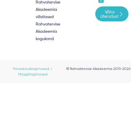
e
t
t
Rahvatervise
b
u
a
Akadeemia
Võta
o
b
g
ühendust
vilistlased
o
e
r
Rahvatervise
k
a
m
Akadeemia
kogukond
Privaatsustingimused |
© Rahvatervise Akadeemia 2013-2026
Müügitingimused