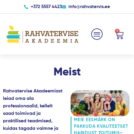
Skip
+372 5557 4423
info@rahvatervis.ee
to
content
0
Cart
Meist
Rahvatervise Akadeemiast
leiad oma ala
professionaalid, kellelt
saad toimivad ja
MEIE EESMÄRK ON
praktilised teadmised,
PAKKUDA KVALITEETSET
kuidas tagada vaimne ja
HARIDUST TOITUMIS–