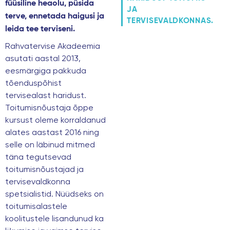
füüsiline heaolu, püsida
JA
terve, ennetada haigusi ja
TERVISEVALDKONNAS.
leida tee terviseni.
Rahvatervise Akadeemia
asutati aastal 2013,
eesmärgiga pakkuda
tõenduspõhist
tervisealast haridust.
Toitumisnõustaja õppe
kursust oleme korraldanud
alates aastast 2016 ning
selle on läbinud mitmed
täna tegutsevad
toitumisnõustajad ja
tervisevaldkonna
spetsialistid. Nüüdseks on
toitumisalastele
koolitustele lisandunud ka