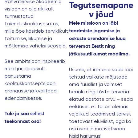
Rahvatervise Akadeemia
Tegutsemapane
visioon on olla riiklikult
v jõud
tunnustatud
täienduskoolitusasutus,
Meie missioon on läbi
mille õpe käsitleb terviklikult
teadmiste jagamise ja
toitumise, liikumise ja
oskuste arendamise luua
mõtlemise vahelisi seoseid.
tervemat Eestit ning
jätkusuutlikumat maailma
.
See ambitsioon inspireerib
meid järjepidevalt
Usume, et inimene saab läbi
panustama
tehtud valikute mõjutada
koolituskontseptsiooni
oma füüsilist ja vaimset
arengusse ja kvaliteedi
heaolu ning tõsta tervena
edendamisesse.
elatud aastate arvu – seda
eeldusel, et tal on olemas
vajalikud teadmised tervist
Tule ja saa sellest
toetavast eluviisist, aga ka
teekonnast osa!
oskused ja motivatsioon
häid harjumusi