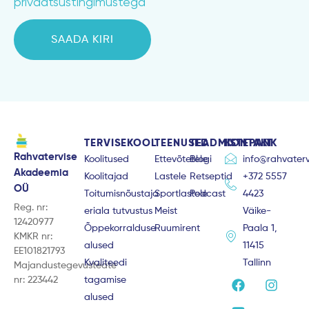
privaatsustingimustega
SAADA KIRI
TERVISEKOOL
TEENUSED
TEADMISTEPANK
KONTAKT
Rahvatervise
Koolitused
Ettevõtetele
Blogi
info@rahvaterv
Akadeemia
Koolitajad
Lastele
Retseptid
+372 5557
OÜ
Toitumisnõustaja
Sportlastele
Podcast
4423
Reg. nr:
eriala tutvustus
Meist
Väike-
12420977
Õppekorralduse
Ruumirent
Paala 1,
KMKR nr:
alused
11415
EE101821793
Kvaliteedi
Tallinn
Majandustegevusteate
F
Y
I
nr: 223442
tagamise
a
o
n
alused
c
u
s