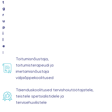
t
g
r
u
p
i
l
e
:
Toitumisnõustaja,
toitumisterapeudi ja
imetamisnõustaja
väljaõppekoolitused
Täienduskoolitused tervishoiutöötajatele,
teistele spetsialistidele ja
tervisehuvilistele