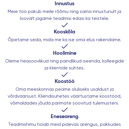
Innustus
Meie töö pakub meile rõõmu ning sama innustunult ja
loovalt jagame teadmisi edasi ka teistele.
Kooskõla
Õpetame seda, mida me ka ise oma elus rakendame.
Hoolimine
Oleme heasoovlikud ning paindlikud iseenda, kolleegide
ja klientide suhtes.
Koostöö
Oma meeskonnas peame oluliseks usaldust ja
võrdväärsust. Kliendisuhetes väärtustame koostööd,
võimaldades jõuda parimate soovitud tulemusteni.
Eneseareng
Teadmishimu hoiab meid pidevas arengus, pakkudes