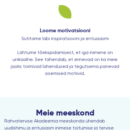
Loome motivatsiooni
Sütitame läbi inspiratsiooni ja entusiasmi
Lähtume tõekspidamisest, et iga inimene on
unikaalne. See tähendab, et erinevad on ka meie
jaoks toimivad lahendused ja tegutsema panevad
sisemised motiivid.
Meie meeskond
Rahvatervise Akadeemia meeskonda ühendab
uudishimu ja entusiasm inimese toitumise ja tervise