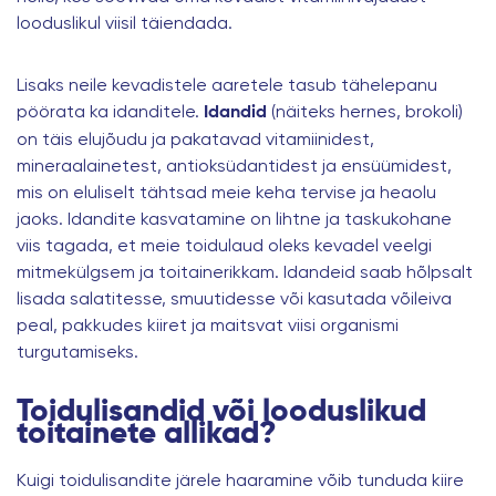
looduslikul viisil täiendada.
Lisaks neile kevadistele aaretele tasub tähelepanu
pöörata ka idanditele.
(näiteks hernes, brokoli)
Idandid
on täis elujõudu ja pakatavad vitamiinidest,
mineraalainetest, antioksüdantidest ja ensüümidest,
mis on eluliselt tähtsad meie keha tervise ja heaolu
jaoks. Idandite kasvatamine on lihtne ja taskukohane
viis tagada, et meie toidulaud oleks kevadel veelgi
mitmekülgsem ja toitainerikkam. Idandeid saab hõlpsalt
lisada salatitesse, smuutidesse või kasutada võileiva
peal, pakkudes kiiret ja maitsvat viisi organismi
turgutamiseks.
Toidulisandid või looduslikud
toitainete allikad?
Kuigi toidulisandite järele haaramine võib tunduda kiire