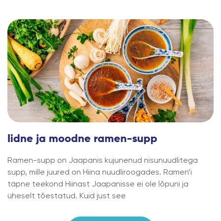
Iidne ja moodne ramen-supp
Ramen-supp on Jaapanis kujunenud nisunuudlitega
supp, mille juured on Hiina nuudliroogades. Ramen’i
täpne teekond Hiinast Jaapanisse ei ole lõpuni ja
üheselt tõestatud. Kuid just see