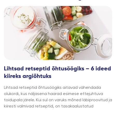
Lihtsad retseptid õhtusöögiks – 6 ideed
kiireks argiõhtuks
Lihtsad retseptid õhtusöögiks aitavad vähendada
olukordi, kus näljasena haarad esimese ettejuhtuva
toidupala järele. Kui sul on varuks mõned läbiproovitud ja
kiiresti valmivad retseptid, on tasakaalustatud