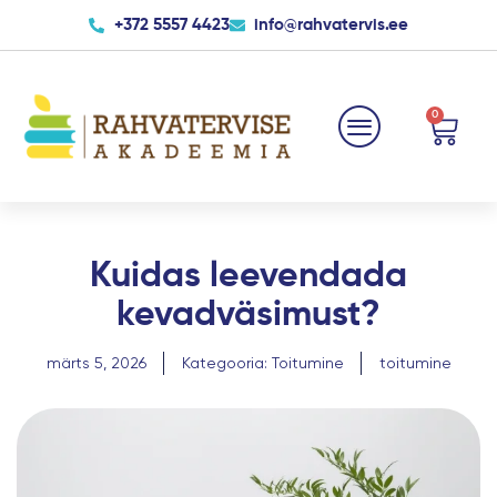
Skip
+372 5557 4423
info@rahvatervis.ee
to
content
0
Cart
Kuidas leevendada
kevadväsimust?
märts 5, 2026
Kategooria:
Toitumine
toitumine