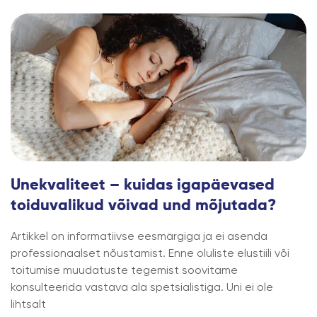
Unekvaliteet – kuidas igapäevased
toiduvalikud võivad und mõjutada?
Artikkel on informatiivse eesmärgiga ja ei asenda
professionaalset nõustamist. Enne oluliste elustiili või
toitumise muudatuste tegemist soovitame
konsulteerida vastava ala spetsialistiga. Uni ei ole
lihtsalt