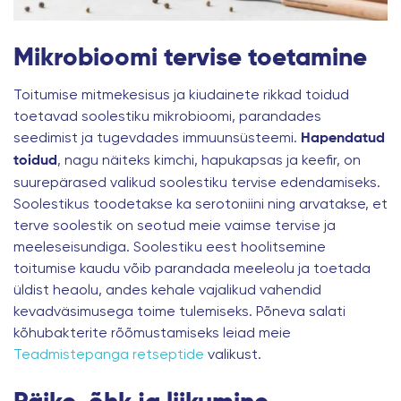
Mikrobioomi tervise toetamine
Toitumise mitmekesisus ja kiudainete rikkad toidud
toetavad soolestiku mikrobioomi, parandades
seedimist ja tugevdades immuunsüsteemi.
Hapendatud
, nagu näiteks kimchi, hapukapsas ja keefir, on
toidud
suurepärased valikud soolestiku tervise edendamiseks.
Soolestikus toodetakse ka serotoniini ning arvatakse, et
terve soolestik on seotud meie vaimse tervise ja
meeleseisundiga. Soolestiku eest hoolitsemine
toitumise kaudu võib parandada meeleolu ja toetada
üldist heaolu, andes kehale vajalikud vahendid
kevadväsimusega toime tulemiseks. Põneva salati
kõhubakterite rõõmustamiseks leiad meie
Teadmistepanga retseptide
valikust.