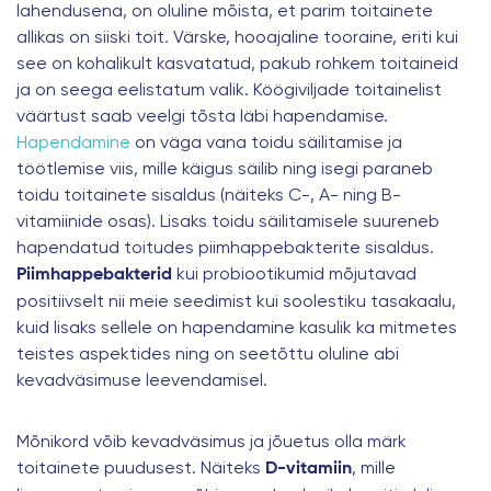
lahendusena, on oluline mõista, et parim toitainete
allikas on siiski toit. Värske, hooajaline tooraine, eriti kui
see on kohalikult kasvatatud, pakub rohkem toitaineid
ja on seega eelistatum valik. Köögiviljade toitainelist
väärtust saab veelgi tõsta läbi hapendamise.
Hapendamine
on väga vana toidu säilitamise ja
töötlemise viis, mille käigus säilib ning isegi paraneb
toidu toitainete sisaldus (näiteks C-, A- ning B-
vitamiinide osas). Lisaks toidu säilitamisele suureneb
hapendatud toitudes piimhappebakterite sisaldus.
kui probiootikumid mõjutavad
Piimhappebakterid
positiivselt nii meie seedimist kui soolestiku tasakaalu,
kuid lisaks sellele on hapendamine kasulik ka mitmetes
teistes aspektides ning on seetõttu oluline abi
kevadväsimuse leevendamisel.
Mõnikord võib kevadväsimus ja jõuetus olla märk
toitainete puudusest. Näiteks
, mille
D-vitamiin