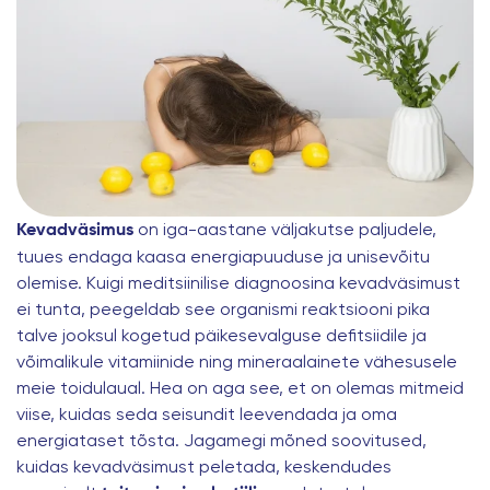
on iga-aastane väljakutse paljudele,
Kevadväsimus
tuues endaga kaasa energiapuuduse ja unisevõitu
olemise. Kuigi meditsiinilise diagnoosina kevadväsimust
ei tunta, peegeldab see organismi reaktsiooni pika
talve jooksul kogetud päikesevalguse defitsiidile ja
võimalikule vitamiinide ning mineraalainete vähesusele
meie toidulaual. Hea on aga see, et on olemas mitmeid
viise, kuidas seda seisundit leevendada ja oma
energiataset tõsta. Jagamegi mõned soovitused,
kuidas kevadväsimust peletada, keskendudes