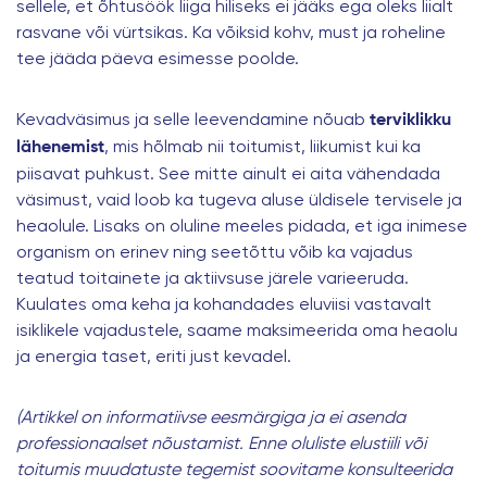
sellele, et õhtusöök liiga hiliseks ei jääks ega oleks liialt
rasvane või vürtsikas. Ka võiksid kohv, must ja roheline
tee jääda päeva esimesse poolde.
Kevadväsimus ja selle leevendamine nõuab
terviklikku
, mis hõlmab nii toitumist, liikumist kui ka
lähenemist
piisavat puhkust. See mitte ainult ei aita vähendada
väsimust, vaid loob ka tugeva aluse üldisele tervisele ja
heaolule. Lisaks on oluline meeles pidada, et iga inimese
organism on erinev ning seetõttu võib ka vajadus
teatud toitainete ja aktiivsuse järele varieeruda.
Kuulates oma keha ja kohandades eluviisi vastavalt
isiklikele vajadustele, saame maksimeerida oma heaolu
ja energia taset, eriti just kevadel.
(Artikkel on informatiivse eesmärgiga ja ei asenda
professionaalset nõustamist. Enne oluliste elustiili või
toitumis muudatuste tegemist soovitame konsulteerida