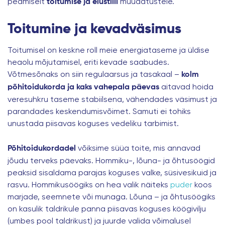
peamiselt
muudatustele.
toitumise ja elustiili
Toitumine ja kevadväsimus
Toitumisel on keskne roll meie energiataseme ja üldise
heaolu mõjutamisel, eriti kevade saabudes.
Võtmesõnaks on siin regulaarsus ja tasakaal –
kolm
aitavad hoida
põhitoidukorda ja kaks vahepala päevas
veresuhkru taseme stabiilsena, vähendades väsimust ja
parandades keskendumisvõimet. Samuti ei tohiks
unustada piisavas koguses vedeliku tarbimist.
võiksime süüa toite, mis annavad
Põhitoidukordadel
jõudu terveks päevaks. Hommiku-, lõuna- ja õhtusöögid
peaksid sisaldama parajas koguses valke, süsivesikuid ja
rasvu. Hommikusöögiks on hea valik näiteks
puder
koos
marjade, seemnete või munaga. Lõuna – ja õhtusöögiks
on kasulik taldrikule panna piisavas koguses köögivilju
(umbes pool taldrikust) ja juurde valida võimalusel