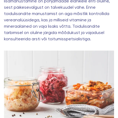
lisamanustamine on põhjamaade elanikele eriti oluline,
sest päikesevalgust on talvekuudel vähe. Enne
toidulisandite manustamist on aga mõistlik kontrollida
vereanalüüsidega, kas ja milliseid vitamiine ja
mineraalained on vaja lisaks võtta. Toidulisandite
tarbimisel on oluline järgida mõõdukust ja vajadusel
konsulteerida arsti või toitumisspetsialistiga.