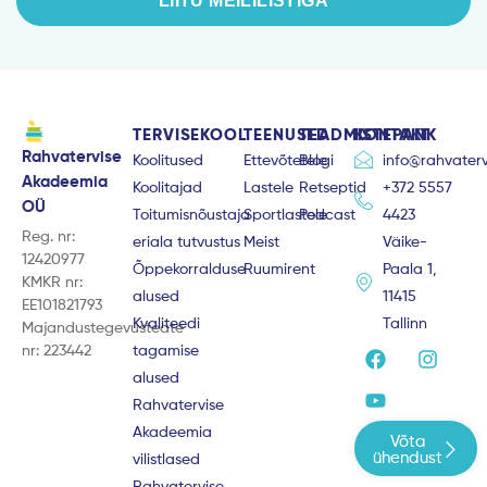
LIITU MEILILISTIGA
TERVISEKOOL
TEENUSED
TEADMISTEPANK
KONTAKT
Rahvatervise
Koolitused
Ettevõtetele
Blogi
info@rahvaterv
Akadeemia
Koolitajad
Lastele
Retseptid
+372 5557
OÜ
Toitumisnõustaja
Sportlastele
Podcast
4423
Reg. nr:
eriala tutvustus
Meist
Väike-
12420977
Õppekorralduse
Ruumirent
Paala 1,
KMKR nr:
alused
11415
EE101821793
Kvaliteedi
Tallinn
Majandustegevusteate
F
Y
I
nr: 223442
tagamise
a
o
n
alused
c
u
s
e
t
t
Rahvatervise
b
u
a
Akadeemia
Võta
o
b
g
ühendust
vilistlased
o
e
r