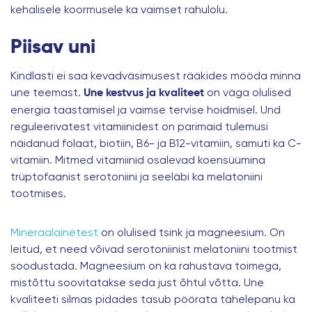
kehalisele koormusele ka vaimset rahulolu.
Piisav uni
Kindlasti ei saa kevadväsimusest rääkides mööda minna
une teemast.
on väga olulised
Une kestvus ja kvaliteet
energia taastamisel ja vaimse tervise hoidmisel. Und
reguleerivatest vitamiinidest on parimaid tulemusi
näidanud folaat, biotiin, B6- ja B12-vitamiin, samuti ka C-
vitamiin. Mitmed vitamiinid osalevad koensüümina
trüptofaanist serotoniini ja seeläbi ka melatoniini
tootmises.
Mineraalainetest
on olulised tsink ja magneesium. On
leitud, et need võivad serotoniinist melatoniini tootmist
soodustada. Magneesium on ka rahustava toimega,
mistõttu soovitatakse seda just õhtul võtta. Une
kvaliteeti silmas pidades tasub pöörata tähelepanu ka