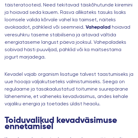
täisteratooteid. Need tekitavad täiskõhutunde kiiremini
ja hoiavad seda kauem. Rasva allikateks tasuks lisaks
loomsele valida kõrvale vahel ka taimset, näiteks
avokaadot, pähkleid või seemneid.
hoiavad
Vahepalad
veresuhkru taseme stabiilsena ja aitavad vältida
energiataseme langust päeva jooksul. Vahepaladeks
sobivad hästi puuviljad, pähklid või ka maitsestama
jogurt marjadega.
Kevadel vajab organism lisatuge talvest taastumiseks ja
uue hooaja väljakutseteks valmistumiseks. Seega on
regulaarne ja tasakaalustatud toitumine suurepärane
lähenemine, et väheneks kevadväsimus, andes kehale
vajaliku energia ja toetades üldist heaolu.
Toiduvalikud kevadväsimuse
ennetamisel