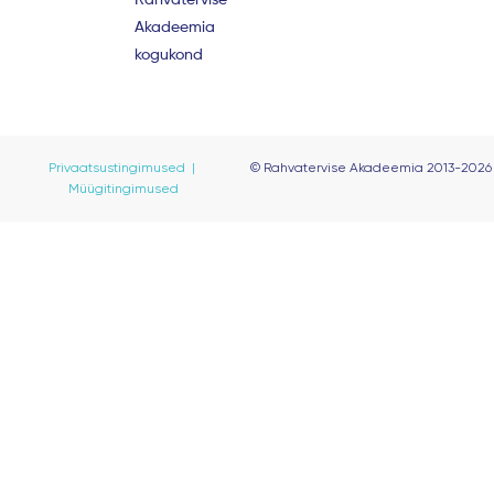
Rahvatervise
k
a
m
Akadeemia
kogukond
Privaatsustingimused |
© Rahvatervise Akadeemia 2013-2026
Müügitingimused