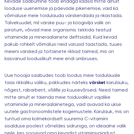
Kevade saabumine toob endaga kaasa mitte ainult
looduse uuenemise ja päevade pikenemise, vaid ka
võimaluse meie toidulauda värskendada ja rikastada.
Talvekuudel, mil värske puu- ja köögivilja valik on
piiratum, võivad meie organismis tekkida teatud
vitamiinide ja mineraalainete defitsiidid. Kuid kevad
pakub rohkelt võimalusi neid varusid taastada, tuues
meieni värsked ja toitainete rikkad taimed, mis on
kasvanud looduslikult meie endi ümbruses.
Uue hooaja saabudes toob loodus meie toidulauale
taas rikkaliku valiku, pakkudes näiteks
karulauku,
värsket
nõgest, rabarberit, võilille ja kuusevõrseid. Need taimed
mitte ainult ei täienda meie toiduvalikut vajalike
vitamiinide ja mineraalainetega, vaid avavad ka ukse
uutele gastronoomilistele kogemustele. Karulauk, mis on
tuntud oma kolmekordselt suurema C-vitamiini
sisalduse poolest võrreldes sidruniga, on ideaalne valik
neile, kes soovivad oma kevadist vitamiinivajadust