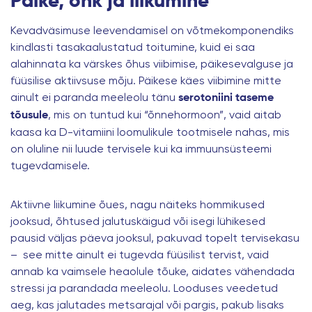
Päike, õhk ja liikumine
Kevadväsimuse leevendamisel on võtmekomponendiks
kindlasti tasakaalustatud toitumine, kuid ei saa
alahinnata ka värskes õhus viibimise, päikesevalguse ja
füüsilise aktiivsuse mõju. Päikese käes viibimine mitte
ainult ei paranda meeleolu tänu
serotoniini taseme
, mis on tuntud kui “õnnehormoon”, vaid aitab
tõusule
kaasa ka D-vitamiini loomulikule tootmisele nahas, mis
on oluline nii luude tervisele kui ka immuunsüsteemi
tugevdamisele.
Aktiivne liikumine õues, nagu näiteks hommikused
jooksud, õhtused jalutuskäigud või isegi lühikesed
pausid väljas päeva jooksul, pakuvad topelt tervisekasu
– see mitte ainult ei tugevda füüsilist tervist, vaid
annab ka vaimsele heaolule tõuke, aidates vähendada
stressi ja parandada meeleolu. Looduses veedetud
aeg, kas jalutades metsarajal või pargis, pakub lisaks