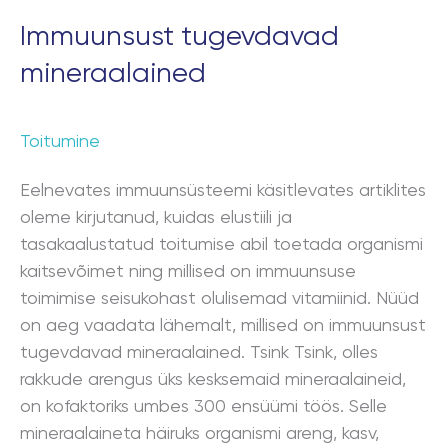
Immuunsust tugevdavad
mineraalained
Toitumine
Eelnevates immuunsüsteemi käsitlevates artiklites
oleme kirjutanud, kuidas elustiili ja
tasakaalustatud toitumise abil toetada organismi
kaitsevõimet ning millised on immuunsuse
toimimise seisukohast olulisemad vitamiinid. Nüüd
on aeg vaadata lähemalt, millised on immuunsust
tugevdavad mineraalained. Tsink Tsink, olles
rakkude arengus üks kesksemaid mineraalaineid,
on kofaktoriks umbes 300 ensüümi töös. Selle
mineraalaineta häiruks organismi areng, kasv,