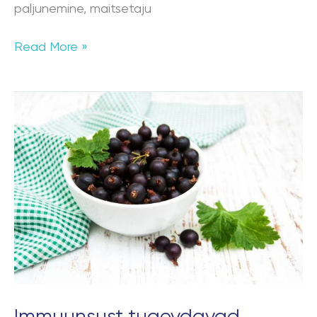
paljunemine, maitsetaju
Read More »
Immuunsust
tugevdavad
vitamiinid
Immuunsust tugevdavad