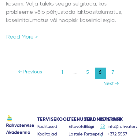
kaseiini. Välja tuleks seega selgitada, kas
probleeme võib põhjustada laktoositalumatus,
kaseiinitalumatus või hoopiski kaseiiniallergia.
Read More »
←
Previous
1
…
5
6
7
Next
→
TERVISEKOOL
TEENUSED
TEADMISTEPANK
KONTAKT
Rahvatervise
Koolitused
Ettevõtetele
Blogi
info@rahvaterv
Akadeemia
Koolitajad
Lastele
Retseptid
+372 5557