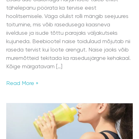
tähelepanu pöörata ka tervise eest
hoolitsemisele. Väga olulist rolli mängib seejuures
toitumine, mis võib rasedusega kaasneva
iivelduse ja isude tõttu parajaks väljakutseks
kujuneda. Beebiootel naise toidulaud mõjutab nii
raseda tervist kui loote arengut. Naise jaoks võib
muremõtteid tekitada ka rasedusjärgne kehakaal.
Kõige märgatavam […]
Read More »
Spordi
toidulisandid
–
kuidas