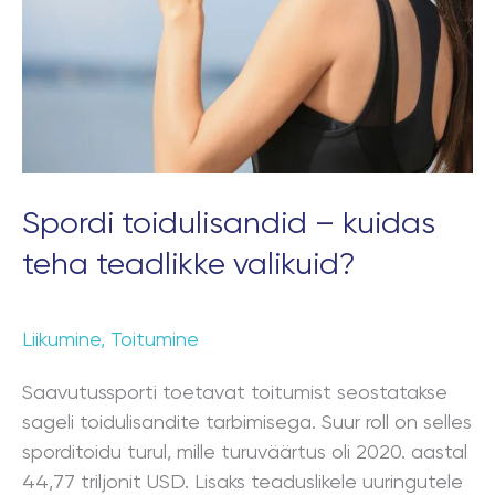
teha
teadlikke
valikuid?
Spordi toidulisandid – kuidas
teha teadlikke valikuid?
Liikumine
,
Toitumine
Saavutussporti toetavat toitumist seostatakse
sageli toidulisandite tarbimisega. Suur roll on selles
sporditoidu turul, mille turuväärtus oli 2020. aastal
44,77 triljonit USD. Lisaks teaduslikele uuringutele