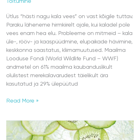
Toitumine
Ütlus “hästi nagu kala vees” on vast kõigile tuttav.
Paraku läheneme hirmkiirelt ajale, kui kaladel pole
vees enam hea elu. Probleeme on mitmeid – kala
üle-, rööv- ja kaaspüüdmine, elupaikade hävimine,
keskkonna saastatus, kliimamuutused. Maailma
Looduse Fondi (World Wildlife Fund – WWF)
andmetel on 61% maailma kaubanduslikult
olulistest merekalavarudest täielikult ära
kasutatud ja 29% ülepüütud
Read More »
Immuunsüsteemi
kujunemine