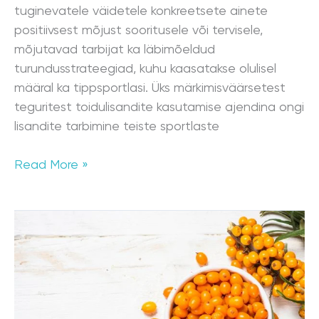
tuginevatele väidetele konkreetsete ainete
positiivsest mõjust sooritusele või tervisele,
mõjutavad tarbijat ka läbimõeldud
turundusstrateegiad, kuhu kaasatakse olulisel
määral ka tippsportlasi. Üks märkimisväärsetest
teguritest toidulisandite kasutamise ajendina ongi
lisandite tarbimine teiste sportlaste
Read More »
Astelpaju-
väge
täis
kuldne
pärl