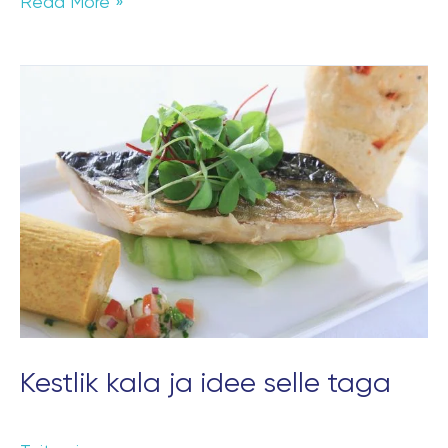
Read More »
Kestlik
kala
ja
idee
selle
taga
Kestlik kala ja idee selle taga