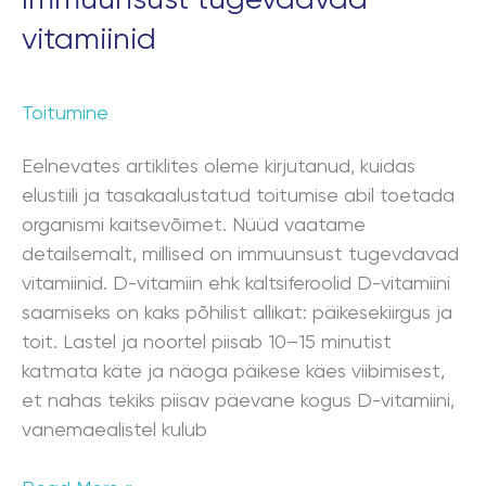
vitamiinid
Toitumine
Eelnevates artiklites oleme kirjutanud, kuidas
elustiili ja tasakaalustatud toitumise abil toetada
organismi kaitsevõimet. Nüüd vaatame
detailsemalt, millised on immuunsust tugevdavad
vitamiinid. D-vitamiin ehk kaltsiferoolid D-vitamiini
saamiseks on kaks põhilist allikat: päikesekiirgus ja
toit. Lastel ja noortel piisab 10–15 minutist
katmata käte ja näoga päikese käes viibimisest,
et nahas tekiks piisav päevane kogus D-vitamiini,
vanemaealistel kulub