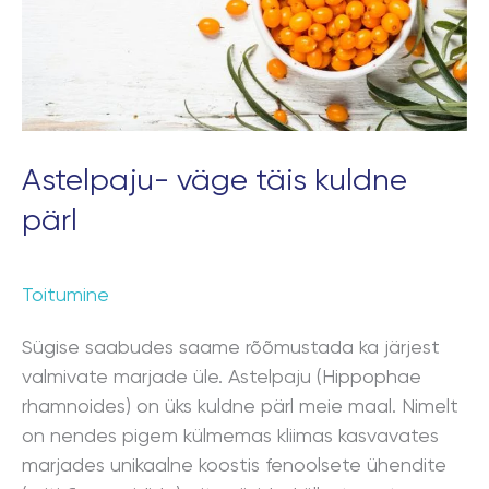
Astelpaju- väge täis kuldne
pärl
Toitumine
Sügise saabudes saame rõõmustada ka järjest
valmivate marjade üle. Astelpaju (Hippophae
rhamnoides) on üks kuldne pärl meie maal. Nimelt
on nendes pigem külmemas kliimas kasvavates
marjades unikaalne koostis fenoolsete ühendite