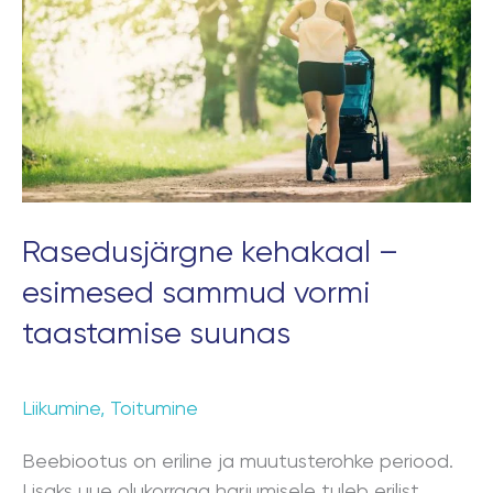
esimesed
sammud
vormi
taastamise
suunas
Rasedusjärgne kehakaal –
esimesed sammud vormi
taastamise suunas
Liikumine
,
Toitumine
Beebiootus on eriline ja muutusterohke periood.
Lisaks uue olukorraga harjumisele tuleb erilist