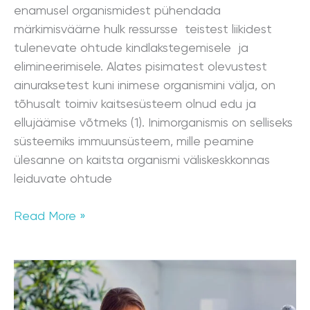
enamusel organismidest pühendada
märkimisväärne hulk ressursse teistest liikidest
tulenevate ohtude kindlakstegemisele ja
elimineerimisele. Alates pisimatest olevustest
ainuraksetest kuni inimese organismini välja, on
tõhusalt toimiv kaitsesüsteem olnud edu ja
ellujäämise võtmeks (1). Inimorganismis on selliseks
süsteemiks immuunsüsteem, mille peamine
ülesanne on kaitsta organismi väliskeskkonnas
leiduvate ohtude
Read More »
Millised
on
sinu