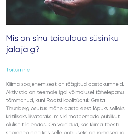
Mis on sinu toidulaua süsiniku
jalajälg?
Toitumine
Kliima soojenemisest on räägitud aastakümneid.
Aktivistid on teemale igal võimalusel tähelepanu
tõmmanud, kuni Rootsi koolitüdruk Greta
Thunberg osutus mõne aasta eest lõpuks selleks
kriitiliseks liivateraks, mis kliimateemade publikut
oluliselt laiendas. On vaieldud, kas kliima tõesti
soojeneb ning kas selle põhjuseks on inimesed ja