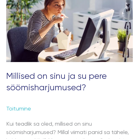
ja
su
pere
söömisharjumused?
Millised on sinu ja su pere
söömisharjumused?
Toitumine
Kui teadlik sa oled, millised on sinu
söömisharjumused? Millal viimati panid sa tähele,