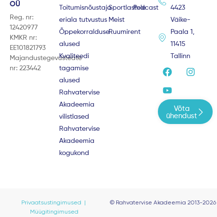
OÜ
Toitumisnõustaja
Sportlastele
Podcast
4423
Reg. nr:
eriala tutvustus
Meist
Väike-
12420977
Õppekorralduse
Ruumirent
Paala 1,
KMKR nr:
alused
11415
EE101821793
Kvaliteedi
Tallinn
Majandustegevusteate
F
Y
I
nr: 223442
tagamise
a
o
n
alused
c
u
s
e
t
t
Rahvatervise
b
u
a
Akadeemia
Võta
o
b
g
ühendust
vilistlased
o
e
r
Rahvatervise
k
a
m
Akadeemia
kogukond
Privaatsustingimused |
© Rahvatervise Akadeemia 2013-2026
Müügitingimused