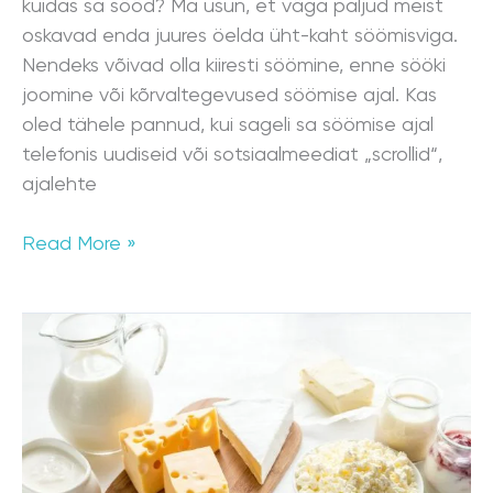
kuidas sa sööd? Ma usun, et väga paljud meist
oskavad enda juures öelda üht-kaht söömisviga.
Nendeks võivad olla kiiresti söömine, enne sööki
joomine või kõrvaltegevused söömise ajal. Kas
oled tähele pannud, kui sageli sa söömise ajal
telefonis uudiseid või sotsiaalmeediat „scrollid“,
ajalehte
Read More »
Piimatalumatus
–
mis
see
on?