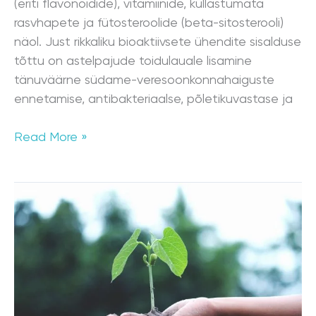
(eriti flavonoidide), vitamiinide, küllastumata
rasvhapete ja fütosteroolide (beta-sitosterooli)
näol. Just rikkaliku bioaktiivsete ühendite sisalduse
tõttu on astelpajude toidulauale lisamine
tänuväärne südame-veresoonkonnahaiguste
ennetamise, antibakteriaalse, põletikuvastase ja
Read More »
Mis
on
sinu
toidulaua
süsiniku
jalajälg?