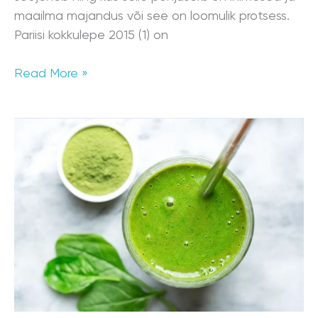
maailma majandus või see on loomulik protsess.
Pariisi kokkulepe 2015 (1) on
Read More »
Immuunsust
tugevdavad
mineraalained