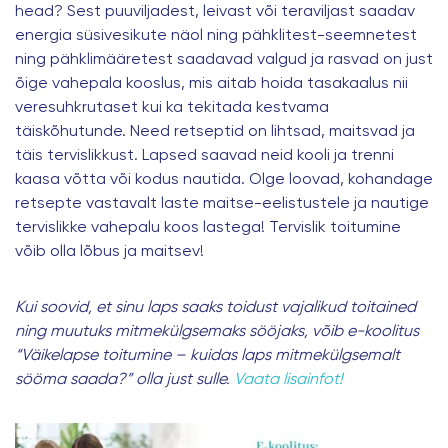
head? Sest puuviljadest, leivast või teraviljast saadav
energia süsivesikute näol ning pähklitest-seemnetest
ning pähklimääretest saadavad valgud ja rasvad on just
õige vahepala kooslus, mis aitab hoida tasakaalus nii
veresuhkrutaset kui ka tekitada kestvama
täiskõhutunde. Need retseptid on lihtsad, maitsvad ja
täis tervislikkust. Lapsed saavad neid kooli ja trenni
kaasa võtta või kodus nautida. Olge loovad, kohandage
retsepte vastavalt laste maitse-eelistustele ja nautige
tervislikke vahepalu koos lastega! Tervislik toitumine
võib olla lõbus ja maitsev!
Kui soovid, et sinu laps saaks toidust vajalikud toitained
ning muutuks mitmekülgsemaks sööjaks, võib e-koolitus
“Väikelapse toitumine – kuidas laps mitmekülgsemalt
sööma saada?” olla just sulle.
Vaata lisainfot!