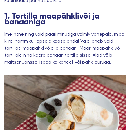
kooli kaasa panna sobiksid.
1. Tortilla maapähklivõi ja
banaaniga
Imelihtne ning vaid paari minutiga valmiv vahepala, mida
kiirel hommikul lapsele kaasa anda! Vaja läheb vaid
tortillat, maapähklivõid ja banaani. Määri maapähklivõi
tortillale ning keera banaan tortilla sisse. Alati võib
maitsenüansse lisada ka kaneeli või pähklipuruga.