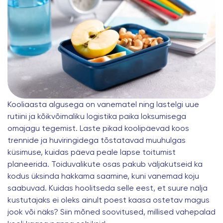
Kooliaasta algusega on vanematel ning lastelgi uue
rutiini ja kõikvõimaliku logistika paika loksumisega
omajagu tegemist. Laste pikad koolipäevad koos
trennide ja huviringidega tõstatavad muuhulgas
küsimuse, kuidas päeva peale lapse toitumist
planeerida. Toiduvalikute osas pakub väljakutseid ka
kodus üksinda hakkama saamine, kuni vanemad koju
saabuvad. Kuidas hoolitseda selle eest, et suure nälja
kustutajaks ei oleks ainult poest kaasa ostetav magus
jook või näks? Siin mõned soovitused, millised vahepalad