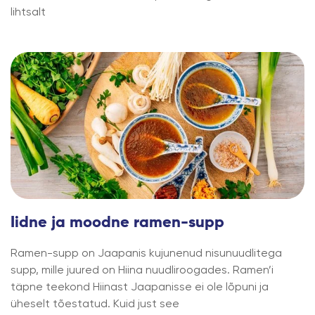
lihtsalt
Iidne ja moodne ramen-supp
Ramen-supp on Jaapanis kujunenud nisunuudlitega
supp, mille juured on Hiina nuudliroogades. Ramen’i
täpne teekond Hiinast Jaapanisse ei ole lõpuni ja
üheselt tõestatud. Kuid just see