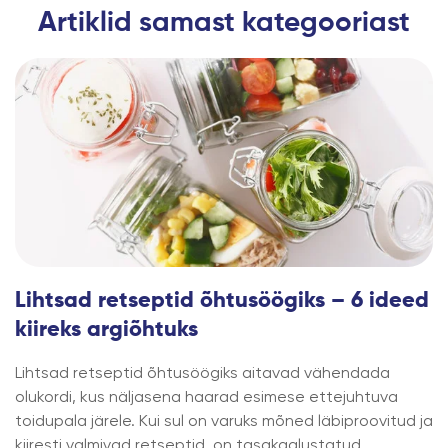
Artiklid samast kategooriast
Lihtsad retseptid õhtusöögiks – 6 ideed
kiireks argiõhtuks
Lihtsad retseptid õhtusöögiks aitavad vähendada
olukordi, kus näljasena haarad esimese ettejuhtuva
toidupala järele. Kui sul on varuks mõned läbiproovitud ja
kiiresti valmivad retseptid, on tasakaalustatud