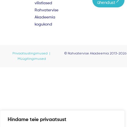
o
b
g
ühendust
vilistlased
o
e
r
Rahvatervise
k
a
m
Akadeemia
kogukond
Privaatsustingimused |
© Rahvatervise Akadeemia 2013-2026
Müügitingimused
Hindame teie privaatsust