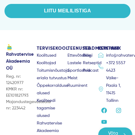
LIITU MEILILISTIGA
TERVISEKOOL
TEENUSED
TEADMISTEPANK
KONTAKT
Rahvatervise
Koolitused
Ettevõtetele
Blogi
info@rahvaterv
Akadeemia
Koolitajad
Lastele
Retseptid
+372 5557
OÜ
Toitumisnõustaja
Sportlastele
Podcast
4423
Reg. nr:
eriala tutvustus
Meist
Väike-
12420977
Õppekorralduse
Ruumirent
Paala 1,
KMKR nr:
alused
11415
EE101821793
Kvaliteedi
Tallinn
Majandustegevusteate
F
Y
I
nr: 223442
tagamise
a
o
n
alused
c
u
s
e
t
t
Rahvatervise
b
u
a
Akadeemia
Võta