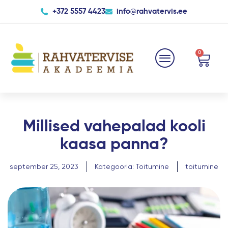
Skip
+372 5557 4423
info@rahvatervis.ee
to
content
0
Cart
Millised vahepalad kooli
kaasa panna?
september 25, 2023
Kategooria:
Toitumine
toitumine