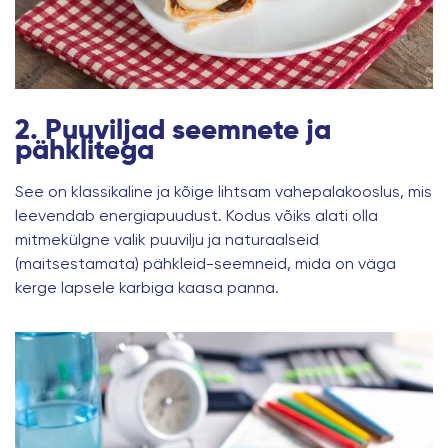
2. Puuviljad seemnete ja
pähklitega
See on klassikaline ja kõige lihtsam vahepalakooslus, mis
leevendab energiapuudust. Kodus võiks alati olla
mitmekülgne valik puuvilju ja naturaalseid
(maitsestamata) pähkleid-seemneid, mida on väga
kerge lapsele karbiga kaasa panna.