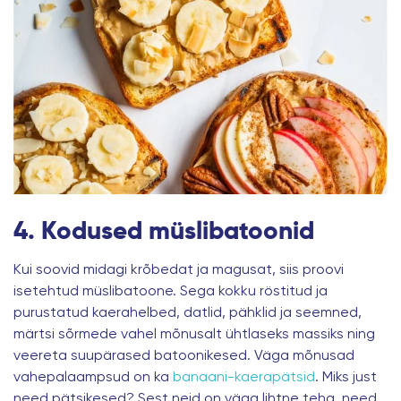
4. Kodused müslibatoonid
Kui soovid midagi krõbedat ja magusat, siis proovi
isetehtud müslibatoone. Sega kokku röstitud ja
purustatud kaerahelbed, datlid, pähklid ja seemned,
märtsi sõrmede vahel mõnusalt ühtlaseks massiks ning
veereta suupärased batoonikesed. Väga mõnusad
vahepalaampsud on ka
banaani-kaerapätsid
. Miks just
need pätsikesed? Sest neid on väga lihtne teha, need