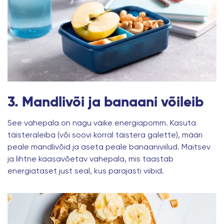
3. Mandlivõi ja banaani võileib
See vahepala on nagu väike energiapomm. Kasuta
täisteraleiba (või soovi korral täistera galette), määri
peale mandlivõid ja aseta peale banaaniviilud. Maitsev
ja lihtne kaasavõetav vahepala, mis taastab
energiataset just seal, kus parajasti viibid.