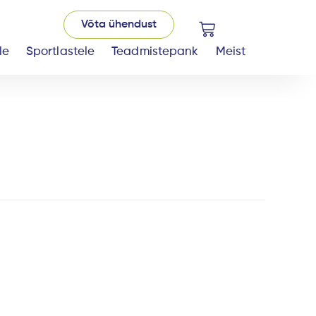
Võta ühendust
Cart
le
Sportlastele
Teadmistepank
Meist