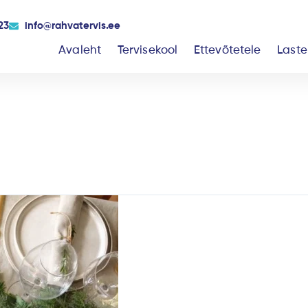
23
info@rahvatervis.ee
Avaleht
Tervisekool
Ettevõtetele
Laste