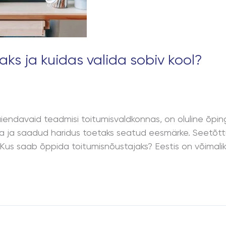
ks ja kuidas valida sobiv kool?
ndavaid teadmisi toitumisvaldkonnas, on oluline õpingu
lja ja saadud haridus toetaks seatud eesmärke. Seetõt
. Kus saab õppida toitumisnõustajaks? Eestis on võimali