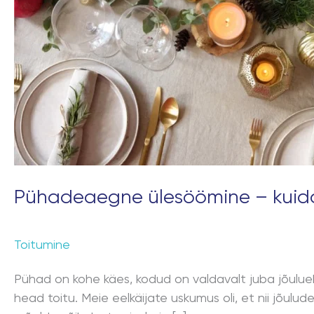
Pühadeaegne ülesöömine – kuid
Toitumine
Pühad on kohe käes, kodud on valdavalt juba jõulueht
head toitu. Meie eelkäijate uskumus oli, et nii jõulud