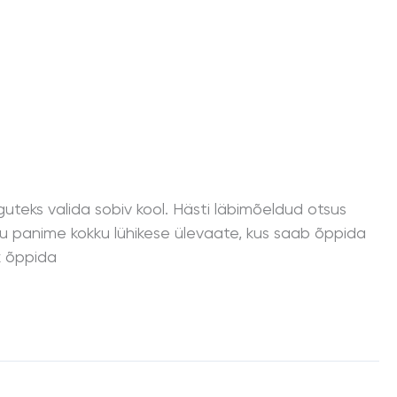
teks valida sobiv kool. Hästi läbimõeldud otsus
tu panime kokku lühikese ülevaate, kus saab õppida
k õppida