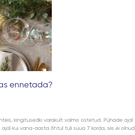
as ennetada?
eis, kingitusedki varakult valmis ostetud. Pühade ajal 
e ajal kui vana-aasta õhtul tuli süüa 7 korda, siis ei ol