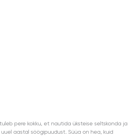
tuleb pere kokku, et nautida üksteise seltskonda ja
nud uuel aastal söögipuudust. Süüa on hea, kuid