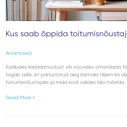
Kus saab õppida toitumisnõustaja
Arvamused
Kaaludes karjäärimuutust või soovides omandada täie
tagab selle, et panustatud aeg kannaks hiljem ka vi
toitumisnõustajaks ja mida kooli valides läbi mõelda
Read More »