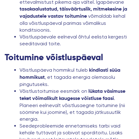
ettevalmistust pikema aja vältel. Igapäevane
tasakaalustatud, täisväärtuslik, mitmekesine ja
võimaldab kehal
vajadustele vastav toitumine
olla võistluspäeval parimas võimalikus
konditsioonis.
Võistluspäevale eelneval õhtul eelista kergesti
seeditavaid toite.
Toitumine võistluspäeval
Võistluspäeva hommikul tuleb
kindlasti süüa
, et tagada energia olemasolu
hommikust
pingutuseks.
Võistlustoitumise eesmärk on
lükata väsimuse
.
teket võimalikult kaugesse võistluse faasi
Planeeri eelnevalt võistlusaegne toitumine (nii
söömine kui joomine), et tagada jätkusuutlik
energia.
Seedeprobleemide ennetamiseks tarbi vaid
kehale tuttavat ja sobivat sporditoitu. Lisaks