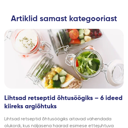
Artiklid samast kategooriast
Lihtsad retseptid õhtusöögiks – 6 ideed
kiireks argiõhtuks
Lihtsad retseptid õhtusöögiks aitavad vähendada
olukordi, kus näljasena haarad esimese ettejuhtuva