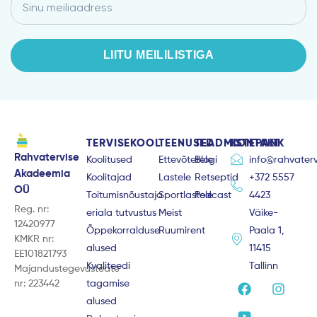
Email
LIITU MEILILISTIGA
TERVISEKOOL
TEENUSED
TEADMISTEPANK
KONTAKT
Rahvatervise
Koolitused
Ettevõtetele
Blogi
info@rahvaterv
Akadeemia
Koolitajad
Lastele
Retseptid
+372 5557
OÜ
Toitumisnõustaja
Sportlastele
Podcast
4423
Reg. nr:
eriala tutvustus
Meist
Väike-
12420977
Õppekorralduse
Ruumirent
Paala 1,
KMKR nr:
alused
11415
EE101821793
Kvaliteedi
Tallinn
Majandustegevusteate
F
Y
I
nr: 223442
tagamise
a
o
n
alused
c
u
s