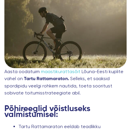
Aasta oodatuim
maastikurattasõit
Lõuna-Eesti kuplite
vahel on
Selleks, et saaksid
Tartu Rattamaraton.
spordipidu veelgi rohkem nautida, toeta sooritust
sobivate toitumisstrateegiate abil.
Põhireeglid võistluseks
valmistumisel:
Tartu Rattamaraton eeldab teadlikku