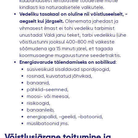
kaubandusest leitavatele toodetele mõtle
kindlasti ka naturaalsetele valikutele.
Vedeliku tasakaal on oluline nii võistluseelselt, -
Olenemata jahedast ja
aegselt kui järgselt.
vihmasest ilmast ei tohi vedeliku tarbimist
unustada! Väldi janu teket, tarbi vedelikku (ühe
võistlustunni jooksul 400-800 ml) väikeste
sõõmudena iga 15 minuti järel, et tagada
koormusaegne mugavustunne seedetraktis.
:
Energiavarude täiendamiseks on sobilikud
süsivesikuid sisaldavad spordijoogid,
rosinad, kuivatatud jõhvikad,
banaanid,
pähklid-seemned,
moosi- või meesai,
riisikoogid,
banaanileib,
energiapallid, -geelid, -batoonid,
müslibatoonid jms.
Võistlusjärgne toitumine ja