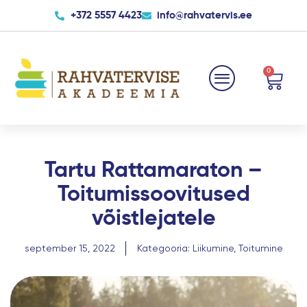
Skip
+372 5557 4423
info@rahvatervis.ee
to
content
0
Cart
Tartu Rattamaraton –
Toitumissoovitused
võistlejatele
september 15, 2022
Kategooria:
Liikumine
,
Toitumine