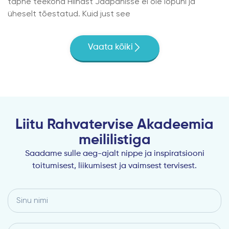
täpne teekond Hiinast Jaapanisse ei ole lõpuni ja
üheselt tõestatud. Kuid just see
Vaata kõiki
Liitu Rahvatervise Akadeemia
meililistiga
Saadame sulle aeg-ajalt nippe ja inspiratsiooni
toitumisest, liikumisest ja vaimsest tervisest.
Sinu
nimi