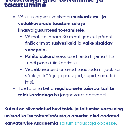
taastumine
Võistlusjärgselt keskendu
süsivesikute- ja
vedelikuvarude taastamisele ja
lihasvalgusünteesi toetamisele.
Võimalusel haara 30 minuti jooksul pärast
finišeerimist
süsivesikuid ja valke sisaldav
vahepala.
võiks aset leida hiljemalt 1,5
Põhitoidukord
tundi pärast finišeerimist.
Vedelikuvarusid aitavad taastada nii jook kui
söök (nt köögi- ja puuviljad, supid, smuutid
jms).
Toeta oma keha
regulaarsete täisväärtuslike
ka järgnevatel päevadel.
toidukordadega
Kui sul on süvendatud huvi toidu ja toitumise vastu ning
unistad ka ise toitumisnõustaja ametist, oled oodatud
Toitumisnõustaja õppesse
.
Rahvatervise Akadeemia