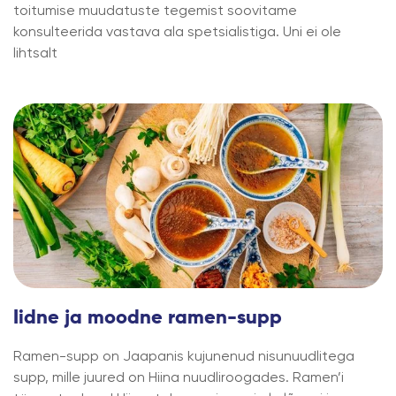
toitumise muudatuste tegemist soovitame
konsulteerida vastava ala spetsialistiga. Uni ei ole
lihtsalt
Iidne ja moodne ramen-supp
Ramen-supp on Jaapanis kujunenud nisunuudlitega
supp, mille juured on Hiina nuudliroogades. Ramen’i