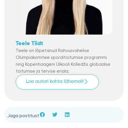
Teele Tiidt
Teele on lõpetanud Rahvusvahelise
Olümpiakomitee sporditoitumise programmi
ning Kopenhaageni Ülikooli Kolledžis globaalse
toitumise ja tervise eriala.
Loe autori kohta lähemalt
Jaga postitust