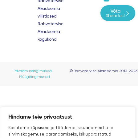
e
t
t
Rahvatervise
b
u
a
Akadeemia
Võta
o
b
g
ühendust
vilistlased
o
e
r
Rahvatervise
k
a
m
Akadeemia
kogukond
Privaatsustingimused |
© Rahvatervise Akadeemia 2013-2026
Müügitingimused
Hindame teie privaatsust
Kasutame küpsiseid ja töötleme isikuandmeid teie
sirvimiskogemuse parandamiseks, isikupärastatud