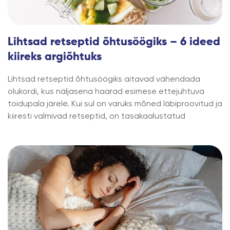
Lihtsad retseptid õhtusöögiks – 6 ideed
kiireks argiõhtuks
Lihtsad retseptid õhtusöögiks aitavad vähendada
olukordi, kus näljasena haarad esimese ettejuhtuva
toidupala järele. Kui sul on varuks mõned läbiproovitud ja
kiiresti valmivad retseptid, on tasakaalustatud