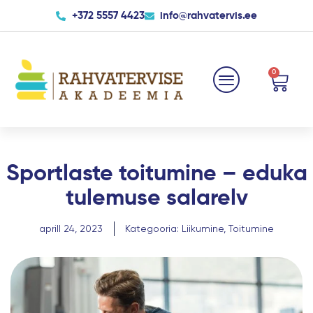
Skip
+372 5557 4423
info@rahvatervis.ee
to
content
0
Cart
Sportlaste toitumine – eduka
tulemuse salarelv
aprill 24, 2023
Kategooria:
Liikumine
,
Toitumine