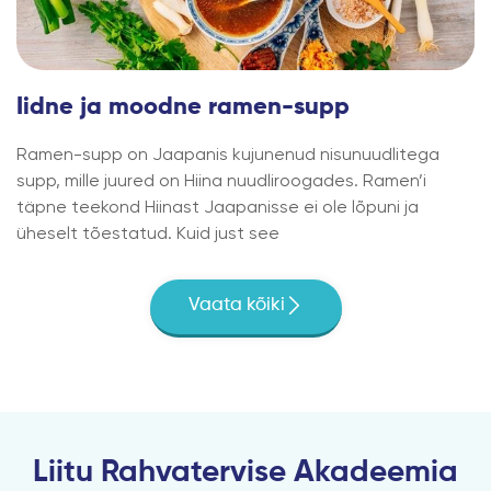
Iidne ja moodne ramen-supp
Ramen-supp on Jaapanis kujunenud nisunuudlitega
supp, mille juured on Hiina nuudliroogades. Ramen’i
täpne teekond Hiinast Jaapanisse ei ole lõpuni ja
üheselt tõestatud. Kuid just see
Vaata kõiki
Liitu Rahvatervise Akadeemia