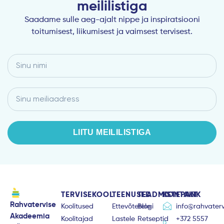
meililistiga
Saadame sulle aeg-ajalt nippe ja inspiratsiooni
toitumisest, liikumisest ja vaimsest tervisest.
Sinu
nimi
Email
LIITU MEILILISTIGA
TERVISEKOOL
TEENUSED
TEADMISTEPANK
KONTAKT
Rahvatervise
Koolitused
Ettevõtetele
Blogi
info@rahvaterv
Akadeemia
Koolitajad
Lastele
Retseptid
+372 5557