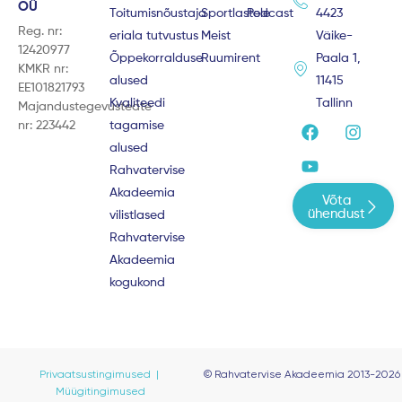
OÜ
Toitumisnõustaja
Sportlastele
Podcast
4423
Reg. nr:
eriala tutvustus
Meist
Väike-
12420977
Õppekorralduse
Ruumirent
Paala 1,
KMKR nr:
alused
11415
EE101821793
Kvaliteedi
Tallinn
Majandustegevusteate
F
Y
I
nr: 223442
tagamise
a
o
n
alused
c
u
s
e
t
t
Rahvatervise
b
u
a
Akadeemia
Võta
o
b
g
ühendust
vilistlased
o
e
r
Rahvatervise
k
a
m
Akadeemia
kogukond
Privaatsustingimused |
© Rahvatervise Akadeemia 2013-2026
Müügitingimused