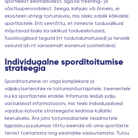
sportlikest eesmärkidest, aga ka treening- ja
võistlusperioodidest. Seega, kahjuks või õnneks, ei
eksisteeri ühtegi toitumisviisi, mis oleks sobilik kõikidele
sportlastele. Eriti seetõttu, et inimeste toiduvalikuid
mõjutavad lisaks ka isiklikud toidueelistused,
füsioloogilised tegurid (nt toidutalumatused) ja tervislik
seisund (sh nt varasemalt esinenud söömishäire).
Individuaalne sporditoitumise
strateegia
Sporditoitumine on väga kompleksne ja
väljakutseterohke nii toitumisnõustajatele, treeneritele
kui ka sportlastele endale. Infomüras leidub palju
vastukäivat informatsiooni, mis teeb individuaalseid
vajadusi katvate strateegiate leidmise küllaltki
keeruliseks. Ära jäta toitumisalastele teadmistele
ligipääsu puudumise tõttu iseenda või oma sportlaste
tervist toetamata ning eesmärke saavutamata. Tutvu