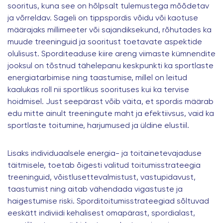
sooritus, kuna see on hõlpsalt tulemustega mõõdetav
ja võrreldav. Sageli on tippspordis võidu või kaotuse
määrajaks millimeeter või sajandiksekund, rõhutades ka
muude treeninguid ja sooritust toetavate aspektide
olulisust. Sporditeaduse kiire areng viimaste kümnendite
jooksul on tõstnud tähelepanu keskpunkti ka sportlaste
energiatarbimise ning taastumise, millel on leitud
kaalukas roll nii sportlikus soorituses kui ka tervise
hoidmisel. Just seepärast võib väita, et spordis määrab
edu mitte ainult treeningute maht ja efektiivsus, vaid ka
sportlaste toitumine, harjumused ja üldine elustiil.
Lisaks individuaalsele energia- ja toitainetevajaduse
täitmisele, toetab õigesti valitud toitumisstrateegia
treeninguid, võistlusettevalmistust, vastupidavust,
taastumist ning aitab vähendada vigastuste ja
haigestumise riski. Sporditoitumisstrateegiad sõltuvad
eeskätt indiviidi kehalisest omapärast, spordialast,