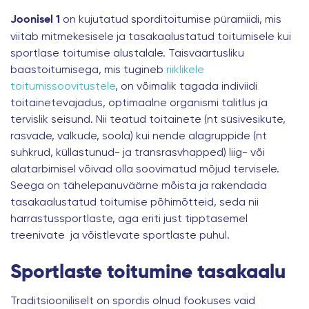
on kujutatud sporditoitumise püramiidi, mis
Joonisel 1
viitab mitmekesisele ja tasakaalustatud toitumisele kui
sportlase toitumise alustalale. Täisväärtusliku
baastoitumisega, mis tugineb
riiklikele
toitumissoovitustele
, on võimalik tagada indiviidi
toitainetevajadus, optimaalne organismi talitlus ja
tervislik seisund. Nii teatud toitainete (nt süsivesikute,
rasvade, valkude, soola) kui nende alagruppide (nt
suhkrud, küllastunud- ja transrasvhapped) liig- või
alatarbimisel võivad olla soovimatud mõjud tervisele.
Seega on tähelepanuväärne mõista ja rakendada
tasakaalustatud toitumise põhimõtteid, seda nii
harrastussportlaste, aga eriti just tipptasemel
treenivate ja võistlevate sportlaste puhul.
Sportlaste toitumine tasakaalu
Traditsiooniliselt on spordis olnud fookuses vaid