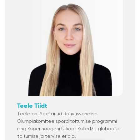
Teele Tiidt
Teele on lõpetanud Rahvusvahelise
Olümpiakomitee sporditoitumise programmi
ning Kopenhaageni Ülikooli Kolledžis globaalse
toitumise ja tervise eriala.