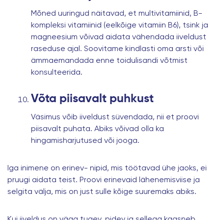
Mõned uuringud näitavad, et multivitamiinid, B-
kompleksi vitamiinid (eelkõige vitamiin B6), tsink ja
magneesium võivad aidata vähendada iiveldust
raseduse ajal. Soovitame kindlasti oma arsti või
ämmaemandada enne toidulisandi võtmist
konsulteerida.
Võta piisavalt puhkust
Väsimus võib iiveldust süvendada, nii et proovi
piisavalt puhata. Abiks võivad olla ka
hingamisharjutused või jooga.
Iga inimene on erinev- nipid, mis töötavad ühe jaoks, ei
pruugi aidata teist. Proovi erinevaid lähenemisviise ja
selgita välja, mis on just sulle kõige suuremaks abiks.
Kui iiveldus on väga tugev, pidev ja sellega kaasneb