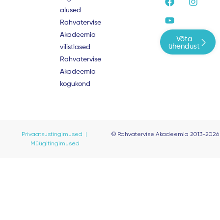
a
o
n
alused
c
u
s
e
t
t
Rahvatervise
b
u
a
Akadeemia
Võta
o
b
g
ühendust
vilistlased
o
e
r
Rahvatervise
k
a
m
Akadeemia
kogukond
Privaatsustingimused |
© Rahvatervise Akadeemia 2013-2026
Müügitingimused