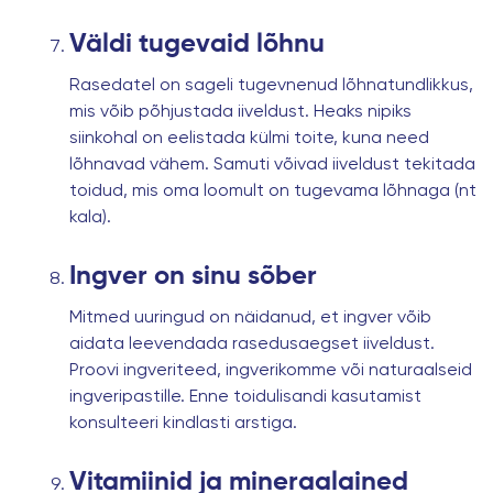
Väldi tugevaid lõhnu
Rasedatel on sageli tugevnenud lõhnatundlikkus,
mis võib põhjustada iiveldust. Heaks nipiks
siinkohal on eelistada külmi toite, kuna need
lõhnavad vähem. Samuti võivad iiveldust tekitada
toidud, mis oma loomult on tugevama lõhnaga (nt
kala).
Ingver on sinu sõber
Mitmed uuringud on näidanud, et ingver võib
aidata leevendada rasedusaegset iiveldust.
Proovi ingveriteed, ingverikomme või naturaalseid
ingveripastille. Enne toidulisandi kasutamist
konsulteeri kindlasti arstiga.
Vitamiinid ja mineraalained