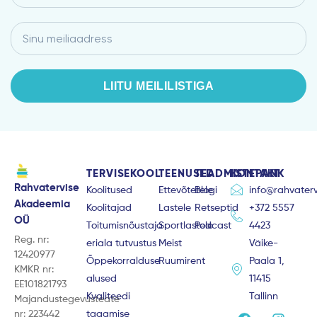
nimi
Email
LIITU MEILILISTIGA
TERVISEKOOL
TEENUSED
TEADMISTEPANK
KONTAKT
Rahvatervise
Koolitused
Ettevõtetele
Blogi
info@rahvaterv
Akadeemia
Koolitajad
Lastele
Retseptid
+372 5557
OÜ
Toitumisnõustaja
Sportlastele
Podcast
4423
Reg. nr:
eriala tutvustus
Meist
Väike-
12420977
Õppekorralduse
Ruumirent
Paala 1,
KMKR nr:
alused
11415
EE101821793
Kvaliteedi
Tallinn
Majandustegevusteate
F
Y
I
nr: 223442
tagamise