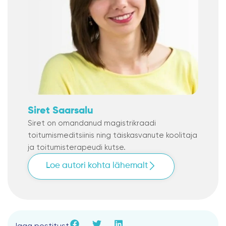
Siret Saarsalu
Siret on omandanud magistrikraadi
toitumismeditsiinis ning täiskasvanute koolitaja
ja toitumisterapeudi kutse.
Loe autori kohta lähemalt
Jaga postitust