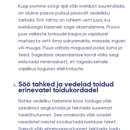
Kuigi joomine söögi ajal võib iiveldust suurendada,
on oluline päeva jooksul piisavalt vedelikku
tarbida. Eriti tähtis on rohkem vett juua, kui
iiveldusega kaasneb sage oksendamine. Proovi
juua väikeste lonksude kaupa ja vajadusel
maitsesta vett õrna sidrunimahla, marjade, ingveri
või muuga. Püüa vältida magusaid jooke, kohvi ja
teed. Sagedase oksendamise korral võiks isegi
eelistada mineraalvett, et tagada kehale
vajalikus koguses elektrolüüte.
Söö tahked ja vedelad toidud
erinevatel toidukordadel
Rohke vedeliku tarbimine koos toiduga võib
seedimist aeglustada ja tekitada suuremat
täiskõhutunnet. See omakorda võib osadel
rasedatel naistel soodustada iivelduse teket.
Samuti võib ebamugavustunnet tekitada toidu