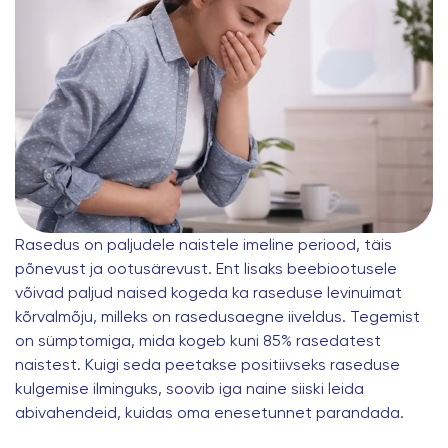
Rasedus on paljudele naistele imeline periood, täis
põnevust ja ootusärevust. Ent lisaks beebiootusele
võivad paljud naised kogeda ka raseduse levinuimat
kõrvalmõju, milleks on rasedusaegne iiveldus. Tegemist
on sümptomiga, mida kogeb kuni 85% rasedatest
naistest. Kuigi seda peetakse positiivseks raseduse
kulgemise ilminguks, soovib iga naine siiski leida
abivahendeid, kuidas oma enesetunnet parandada.