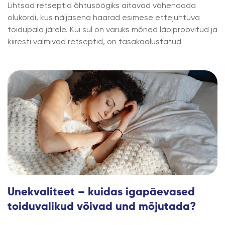
Lihtsad retseptid õhtusöögiks aitavad vähendada
olukordi, kus näljasena haarad esimese ettejuhtuva
toidupala järele. Kui sul on varuks mõned läbiproovitud ja
kiiresti valmivad retseptid, on tasakaalustatud
Unekvaliteet – kuidas igapäevased
toiduvalikud võivad und mõjutada?