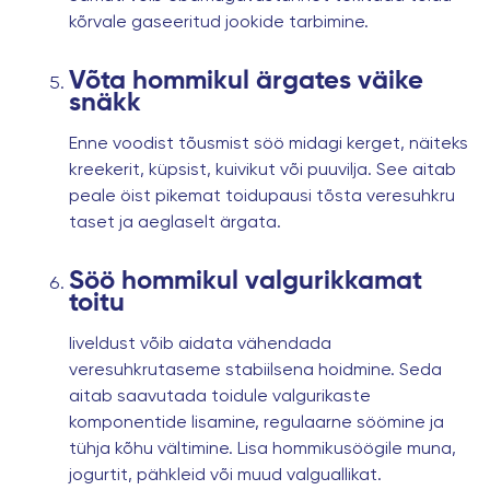
kõrvale gaseeritud jookide tarbimine.
Võta hommikul ärgates väike
snäkk
Enne voodist tõusmist söö midagi kerget, näiteks
kreekerit, küpsist, kuivikut või puuvilja. See aitab
peale öist pikemat toidupausi tõsta veresuhkru
taset ja aeglaselt ärgata.
Söö hommikul valgurikkamat
toitu
Iiveldust võib aidata vähendada
veresuhkrutaseme stabiilsena hoidmine. Seda
aitab saavutada toidule valgurikaste
komponentide lisamine, regulaarne söömine ja
tühja kõhu vältimine. Lisa hommikusöögile muna,
jogurtit, pähkleid või muud valguallikat.