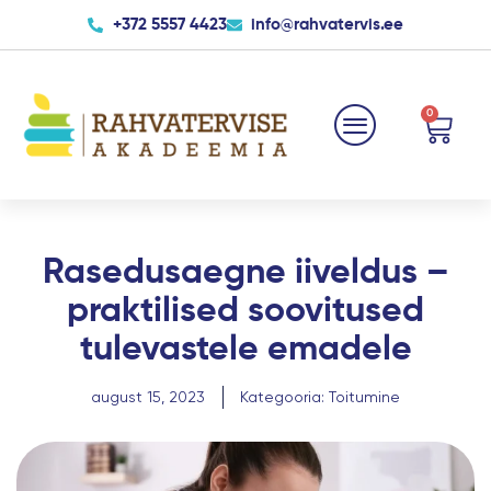
Skip
+372 5557 4423
info@rahvatervis.ee
to
content
0
Cart
Rasedusaegne iiveldus –
praktilised soovitused
tulevastele emadele
august 15, 2023
Kategooria:
Toitumine