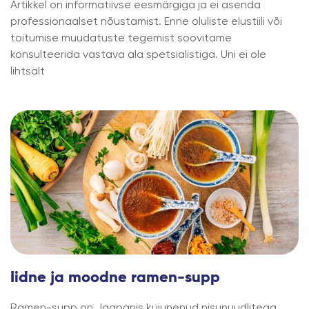
Artikkel on informatiivse eesmärgiga ja ei asenda
professionaalset nõustamist. Enne oluliste elustiili või
toitumise muudatuste tegemist soovitame
konsulteerida vastava ala spetsialistiga. Uni ei ole
lihtsalt
Iidne ja moodne ramen-supp
Ramen-supp on Jaapanis kujunenud nisunuudlitega