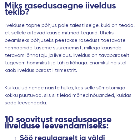
Miks rasedusaegne iiveldus
tekib?
Iivelduse täpne põhjus pole täiesti selge, kuid on teada,
et sellele aitavad kaasa mitmed tegurid. Üheks
peamiseks põhjuseks peetakse rasedust toetavate
hormoonide taseme suurenemist, millega kaasneb
teravam lõhnataju ja iiveldus. Iiveldus on tavapäraselt
tugevam hommikuti ja tühja kõhuga. Enamikul naistel
kaob iiveldus pärast I trimestrit.
Kui kuulud nende naiste hulka, kes selle sümptomiga
kokku puutuvad, siis siit leiad mõned nõuanded, kuidas
seda leevendada.
10 soovitust rasedusaegse
iivelduse leevendamiseks:
Söö regulaarselt ja väldi