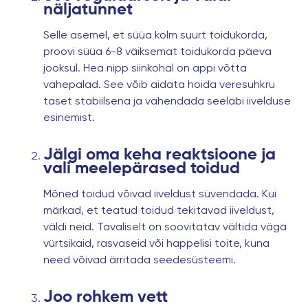
näljatunnet
Selle asemel, et süüa kolm suurt toidukorda,
proovi süüa 6-8 väiksemat toidukorda päeva
jooksul. Hea nipp siinkohal on appi võtta
vahepalad. See võib aidata hoida veresuhkru
taset stabiilsena ja vähendada seeläbi iivelduse
esinemist.
Jälgi oma keha reaktsioone ja
vali meelepärased toidud
Mõned toidud võivad iiveldust süvendada. Kui
märkad, et teatud toidud tekitavad iiveldust,
väldi neid. Tavaliselt on soovitatav vältida väga
vürtsikaid, rasvaseid või happelisi toite, kuna
need võivad ärritada seedesüsteemi.
Joo rohkem vett