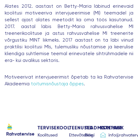
Alates 2012. aastast on Betty-Maria läbinud erinevaid
koolitusi motiveeriva intervjueerimise (MI) teemadel ja
sellest ajast alates meetodit ka oma töös kasutanud.
2017. aastal läbis Betty-Maria rahvusvahelise MI
treenerikoolituse ja astus rahvusvahelise MI treenerite
võrgustiku MINT liikmeks. 2017 aastast on ta läbi viinud
praktilisi koolitusi MIs, tulemusliku nõustamise ja keerulise
kliendiga suhtlemise teemal erinevatele sihtrühmadele nii
era- kui avalikus sektoris.
Motiveerivat intervjueerimist õpetab ta ka Rahvatervise
Akadeemia
toitumisnõustaja õppes
.
TERVISEKOOL
TEENUSED
TEADMISTEPANK
KONTAKT
Rahvatervise
Koolitused
Ettevõtetele
Blogi
info@rahvaterv