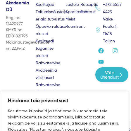
Akadeemia
Koolitajad
Lastele
Retseptid
+372 5557
OÜ
Toitumisnõustaja
Sportlastele
Podcast
4423
Reg. nr:
eriala tutvustus
Meist
Väike-
12420977
Õppekorralduse
Ruumirent
Paala 1,
KMKR nr:
alused
11415
EE101821793
Kvaliteedi
Tallinn
Majandustegevusteate
F
Y
I
nr: 223442
tagamise
a
o
n
alused
c
u
s
e
t
t
Rahvatervise
b
u
a
Akadeemia
Võta
o
b
g
ühendust
vilistlased
o
e
r
Rahvatervise
k
a
m
Akadeemia
kogukond
Hindame teie privaatsust
Kasutame küpsiseid ja töötleme isikuandmeid teie
sirvimiskogemuse parandamiseks, isikupärastatud
reklaamide või sisu esitamiseks ja liikluse analüüsimiseks.
Klõpsates "Nõustun kõigiga", nõustute küpsiste
Privaatsustingimused |
© Rahvatervise Akadeemia 2013-2026