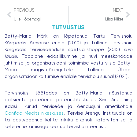
Prev
Ne
PREVIOUS
NEXT
Ülle Hõbemägi
Liisa Kiiker
TUTVUSTUS
Betty-Maria Märk on lõpetanud Tartu Tervishoiu
Kõrgkoolis õenduse eriala (2010) ja Tallinna Tervishoiu
Kõrgkoolis terviseõenduse spetsialistiõppe (2015)
cum
laude
. Tööalane edasiliikumine ja huvi meeskondade
juhtimise ja organisatsiooni toimimise vastu viisid Betty-
Maria magistriõpingutele Tallinna Ülikooli
organisatsioonikäitumise erialale tervishoiu suunal (2021).
Tervishoius töötades on Betty-Maria nõustanud
patsiente pereõena perearstikeskuses Sinu Arst ning
edasi liikunud terviseõe ja õendusjuhi ametikohale
Confido Meditsiinikeskuses
. Tervise Arengu Instituudis on
ta eestvedanud kahte riikliku alkoholi liigtarvitamise ja
selle ennetamisega seotud tervishoiuteenust.