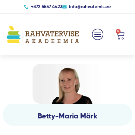
Skip
+372 5557 4423
info@rahvatervis.ee
to
content
0
Cart
Betty-Maria Märk