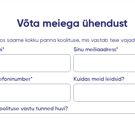
Võta meiega ühendust
os saame kokku panna koolituse, mis vastab teie vajad
i*
Sinu meiliaadress*
lefoninumber*
Kuidas meid leidsid?
 koolituse vastu tunned huvi?