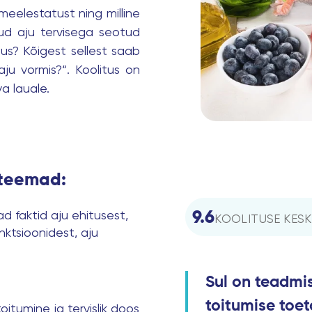
eelestatust ning milline
nud aju tervisega seotud
us? Kõigest sellest saab
aju vormis?“. Koolitus on
va lauale.
 teemad:
d faktid aju ehitusest,
9.6
KOOLITUSE KESK
nktsioonidest, aju
Sul on teadmis
toitumise toet
itumine ja tervislik doos