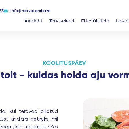
23
info@rahvatervis.ee
Avaleht
Tervisekool
Ettevõtetele
Laste
KOOLITUSPÄEV
toit - kuidas hoida aju vor
, kui teravad pliiatsid
st kindlaks hetkeks, mil
enam, kas toitumine võib