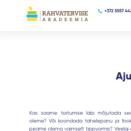
Skip
+372 5557 44
to
content
Aju
Kas saame toitumise läbi mõjutada seda
oleme? Või koondada tähelepanu ja fooku
peame olema vaimselt tippvormis? Veelgi 