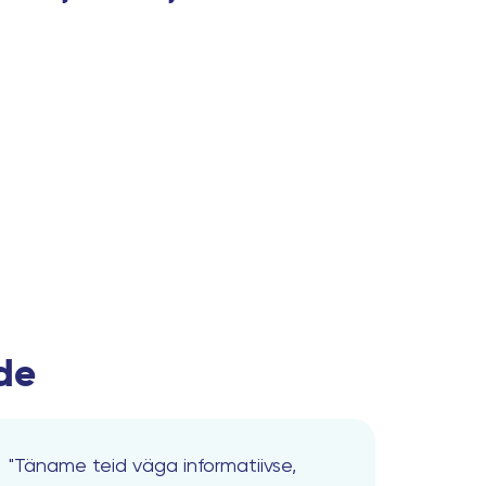
ide
"Täname teid väga informatiivse,