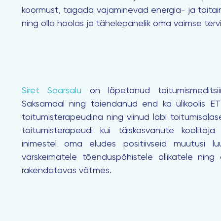
koormust, tagada vajaminevad energia- ja toitai
ning olla hoolas ja tähelepanelik oma vaimse terv
Siret Saarsalu
on lõpetanud toitumismeditsiini
Saksamaal ning täiendanud end ka ülikoolis E
toitumisterapeudina ning viinud läbi toitumisalase
toitumisterapeudi kui täiskasvanute koolitaja
inimestel oma eludes positiivseid muutusi lu
värskeimatele tõenduspõhistele allikatele ning a
rakendatavas võtmes.