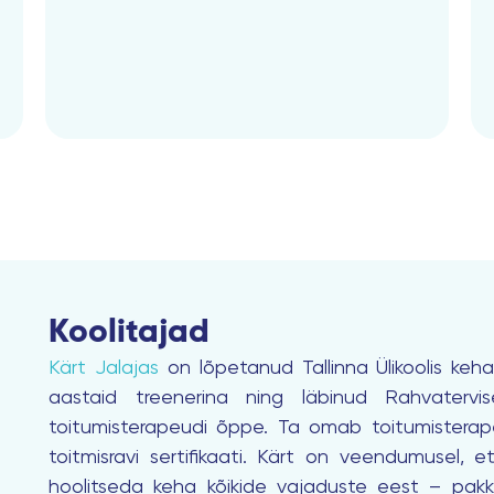
Koolitajad
Kärt Jalajas
on lõpetanud Tallinna Ülikoolis keh
aastaid treenerina ning läbinud Rahvatervi
toitumisterapeudi õppe. Ta omab toitumisterape
toitmisravi sertifikaati. Kärt on veendumusel,
hoolitseda keha kõikide vajaduste eest – pakkuda