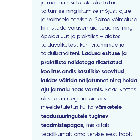
ja meenutusi tasakaalustatud
toitumise ning liikumise mõjust ajule
ja vaimsele tervisele. Saime võimaluse
kinnistada varasemaid teadmisi ning
õppida uut ja praktilist – alates
toiduvalikutest kuni vitamiinide ja
toidulisanditeni.
Ladusa esituse ja
praktiliste näidetega rikastatud
koolitus andis kasulikke soovitusi,
kuidas vältida näljatunnet ning hoida
Kokkuvõttes
aju ja mälu heas vormis.
oli see ühtaegu inspireeriv
meeldetuletus kui ka
värsketele
teadusuuringutele tuginev
mis aitab
teadmistepagas,
teadlikumalt oma tervise eest hoolt