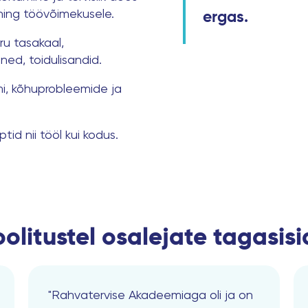
e ning töövõimekusele.
ergas.
ru tasakaal,
ed, toidulisandid.
mi, kõhuprobleemide ja
ptid nii tööl kui kodus.
olitustel osalejate tagasis
"Rahvatervise Akadeemiaga oli ja on