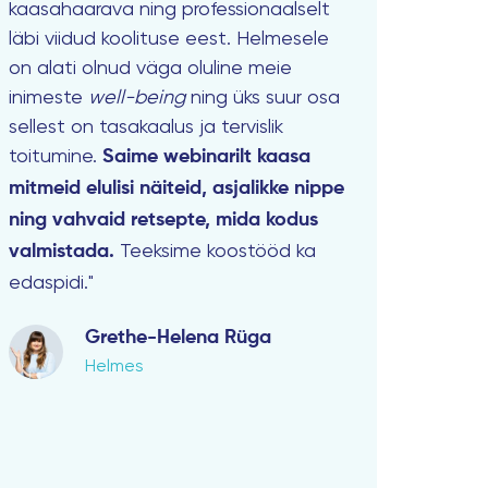
kaasahaarava ning professionaalselt
läbi viidud koolituse eest. Helmesele
on alati olnud väga oluline meie
inimeste
well-being
ning üks suur osa
sellest on tasakaalus ja tervislik
toitumine.
Saime webinarilt kaasa
mitmeid elulisi näiteid, asjalikke nippe
ning vahvaid retsepte, mida kodus
Teeksime koostööd ka
valmistada.
edaspidi."
Grethe-Helena Rüga
Helmes