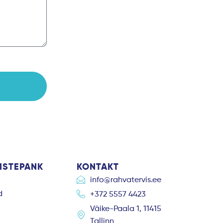
ISTEPANK
KONTAKT
info@rahvatervis.ee
d
+372 5557 4423
Väike-Paala 1, 11415
Tallinn