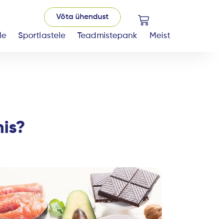
Võta ühendust
Cart
le
Sportlastele
Teadmistepank
Meist
mis?