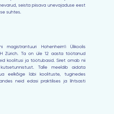
nevarud, seista piisava unevajaduse eest
ise suhtes.
 magistrantuuri Hohenheim’i Ülikoolis
TH Zürich. Ta on üle 12 aasta töötanud
id koolitusi ja töötubasid. Siret
omab nii
 kutsetunnistust. Talle meeldib aidata
ua eelkõige läbi koolituste, tuginedes
ndes neid edasi praktilises ja lihtsasti