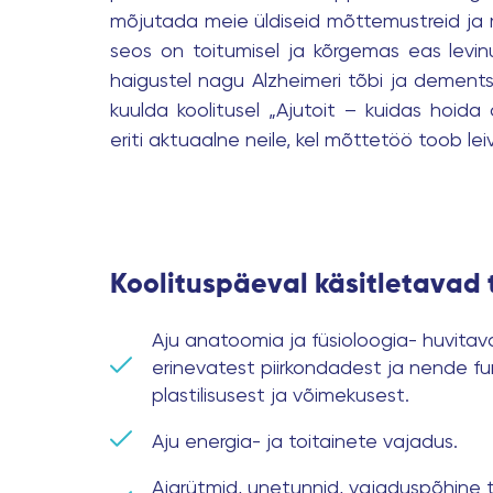
mõjutada meie üldiseid mõttemustreid ja m
seos on toitumisel ja kõrgemas eas levi
haigustel nagu Alzheimeri tõbi ja dements
kuulda koolitusel „Ajutoit – kuidas hoida 
eriti aktuaalne neile, kel mõttetöö toob lei
Koolituspäeval käsitletavad
Aju anatoomia ja füsioloogia- huvitava
erinevatest piirkondadest ja nende fu
plastilisusest ja võimekusest.
Aju energia- ja toitainete vajadus.
Ajarütmid, unetunnid, vajaduspõhine to