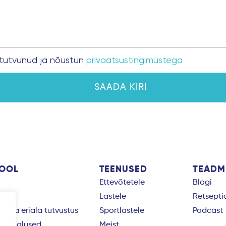
tutvunud ja nõustun
privaatsustingimustega
SAADA KIRI
KOOL
TEENUSED
TEADM
Ettevõtetele
Blogi
Lastele
Retsepti
taja eriala tutvustus
Sportlastele
Podcast
duse alused
Meist