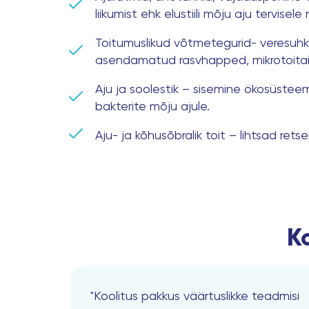
liikumist ehk elustiili mõju aju tervisel
Toitumuslikud võtmetegurid- veresuhk
asendamatud rasvhapped, mikrotoitain
Aju ja soolestik – sisemine ökosüstee
bakterite mõju ajule.
Aju- ja kõhusõbralik toit – lihtsad retse
Ko
"Koolitus pakkus väärtuslikke teadmisi