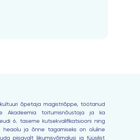
akultuuri õpetaja magistriõppe, töötanud
se Akadeemia toitumisnõustaja ja ka
udi 6. taseme kutsekvalifikatsiooni ning
 et heaolu ja õnne tagamiseks on oluline
 piisavalt liikumisvõimalusi ja füüsilist