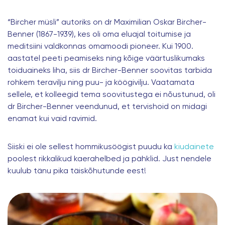
“
Bircher müsli
” autoriks on dr Maximilian Oskar Bircher-
Benner (1867-1939), kes oli oma eluajal toitumise ja
meditsiini valdkonnas omamoodi pioneer. Kui 1900.
aastatel peeti peamiseks ning kõige väärtuslikumaks
toiduaineks liha, siis dr Bircher-Benner soovitas tarbida
rohkem teravilju ning puu- ja köögivilju. Vaatamata
sellele, et kolleegid tema soovitustega ei nõustunud, oli
dr Bircher-Benner veendunud, et tervishoid on midagi
enamat kui vaid ravimid.
Siiski ei ole sellest hommikusöögist puudu ka
kiudainete
poolest rikkalikud kaerahelbed ja pähklid. Just nendele
kuulub tänu pika täiskõhutunde eest!