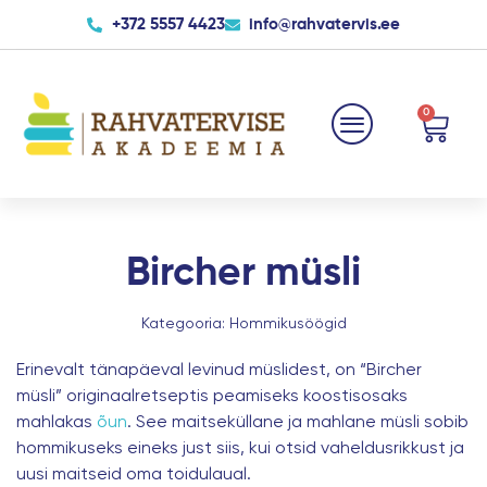
Skip
+372 5557 4423
info@rahvatervis.ee
to
content
0
Cart
Bircher müsli
Kategooria:
Hommikusöögid
Erinevalt tänapäeval levinud müslidest, on “
Bircher
müsli
” originaalretseptis peamiseks koostisosaks
mahlakas
õun
. See maitseküllane ja mahlane müsli sobib
hommikuseks eineks just siis, kui otsid vaheldusrikkust ja
uusi maitseid oma toidulaual.