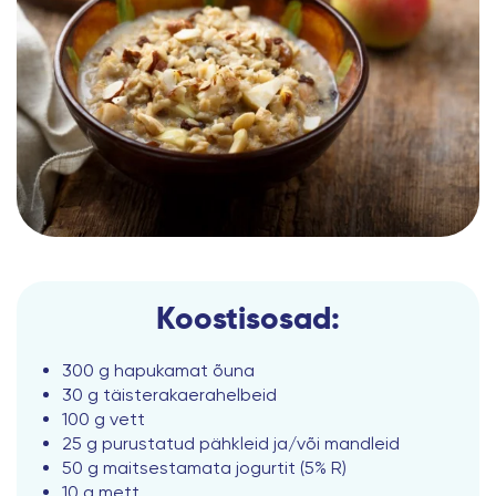
Koostisosad:
300 g hapukamat õuna
30 g täisterakaerahelbeid
100 g vett
25 g purustatud pähkleid ja/või mandleid
50 g maitsestamata jogurtit (5% R)
10 g mett