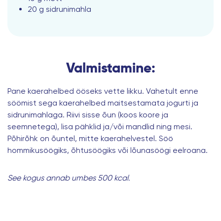
20 g sidrunimahla
Valmistamine:
Pane kaerahelbed ööseks vette likku. Vahetult enne
söömist sega kaerahelbed maitsestamata jogurti ja
sidrunimahlaga. Riivi sisse õun (koos koore ja
seemnetega), lisa pähklid ja/või mandlid ning mesi.
Põhirõhk on õuntel, mitte kaerahelvestel. Söö
hommikusöögiks, õhtusöögiks või lõunasöögi eelroana.
See kogus annab umbes 500 kcal.