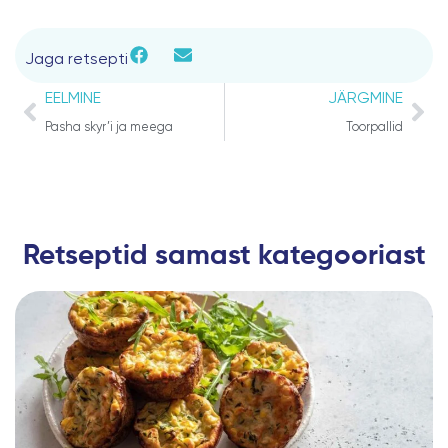
Jaga retsepti
Prev
Ne
EELMINE
JÄRGMINE
Pasha skyr’i ja meega
Toorpallid
Retseptid samast kategooriast