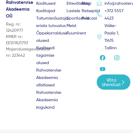
Rahvatervise
Koolitused
Ettevõtetele
Blogi
info@rahvaterv
Akadeemia
Koolitajad
Lastele
Retseptid
+372 5557
OÜ
Toitumisnõustaja
Sportlastele
Podcast
4423
Reg. nr:
eriala tutvustus
Meist
Väike-
12420977
Õppekorralduse
Ruumirent
Paala 1,
KMKR nr:
alused
11415
EE101821793
Kvaliteedi
Tallinn
Majandustegevusteate
F
Y
I
nr: 223442
tagamise
a
o
n
alused
c
u
s
e
t
t
Rahvatervise
b
u
a
Akadeemia
Võta
o
b
g
ühendust
vilistlased
o
e
r
Rahvatervise
k
a
m
Akadeemia
kogukond