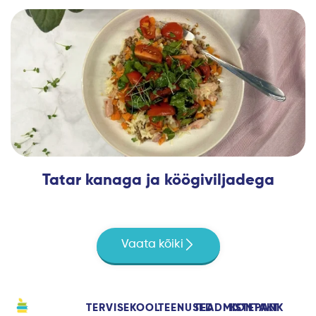
Tatar kanaga ja köögiviljadega
Vaata kõiki
TERVISEKOOL
TEENUSED
TEADMISTEPANK
KONTAKT