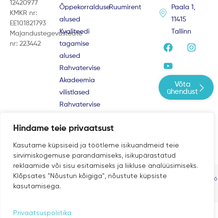
12420977
Õppekorralduse
Ruumirent
Paala 1,
KMKR nr:
alused
11415
EE101821793
Kvaliteedi
Tallinn
Majandustegevusteate
F
Y
I
nr: 223442
tagamise
a
o
n
alused
c
u
s
e
t
t
Rahvatervise
b
u
a
Akadeemia
Võta
o
b
g
ühendust
vilistlased
o
e
r
Rahvatervise
k
a
m
Akadeemia
Hindame teie privaatsust
kogukond
Kasutame küpsiseid ja töötleme isikuandmeid teie
sirvimiskogemuse parandamiseks, isikupärastatud
reklaamide või sisu esitamiseks ja liikluse analüüsimiseks.
Klõpsates "Nõustun kõigiga", nõustute küpsiste
Privaatsustingimused |
© Rahvatervise Akadeemia 2013-2026
kasutamisega.
Müügitingimused
Privaatsuspoliitika