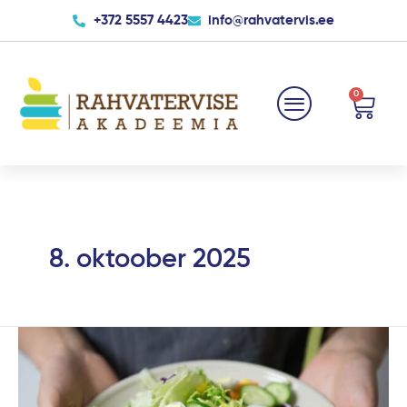
Skip
+372 5557 4423
info@rahvatervis.ee
to
content
0
Cart
8. oktoober 2025
Köögiviljad
–
kuidas