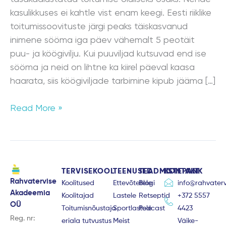
kasulikkuses ei kahtle vist enam keegi. Eesti riiklike
toitumissoovituste järgi peaks täiskasvanud
inimene sööma iga päev vähemalt 5 peotäit
puu- ja köögivilju. Kui puuviljad kutsuvad end ise
sööma ja neid on lihtne ka kiirel päeval kaasa
haarata, siis köögiviljade tarbimine kipub jääma […]
Read More »
TERVISEKOOL
TEENUSED
TEADMISTEPANK
KONTAKT
Rahvatervise
Koolitused
Ettevõtetele
Blogi
info@rahvaterv
Akadeemia
Koolitajad
Lastele
Retseptid
+372 5557
OÜ
Toitumisnõustaja
Sportlastele
Podcast
4423
Reg. nr:
eriala tutvustus
Meist
Väike-