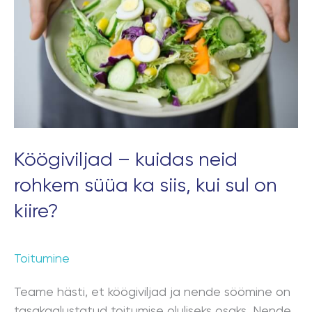
neid
rohkem
süüa
ka
siis,
kui
sul
on
kiire?
Köögiviljad – kuidas neid
rohkem süüa ka siis, kui sul on
kiire?
Toitumine
Teame hästi, et köögiviljad ja nende söömine on
tasakaalustatud toitumise oluliseks osaks. Nende