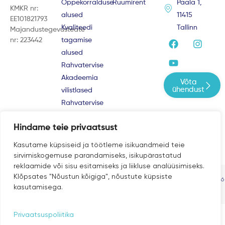
Õppekorralduse
Ruumirent
Paala 1,
KMKR nr:
alused
11415
EE101821793
Kvaliteedi
Tallinn
Majandustegevusteate
F
Y
I
nr: 223442
tagamise
a
o
n
alused
c
u
s
e
t
t
Rahvatervise
b
u
a
Akadeemia
Võta
o
b
g
ühendust
vilistlased
o
e
r
Rahvatervise
k
a
m
Akadeemia
Hindame teie privaatsust
kogukond
Kasutame küpsiseid ja töötleme isikuandmeid teie
sirvimiskogemuse parandamiseks, isikupärastatud
reklaamide või sisu esitamiseks ja liikluse analüüsimiseks.
Klõpsates "Nõustun kõigiga", nõustute küpsiste
Privaatsustingimused |
© Rahvatervise Akadeemia 2013-2026
kasutamisega.
Müügitingimused
Privaatsuspoliitika