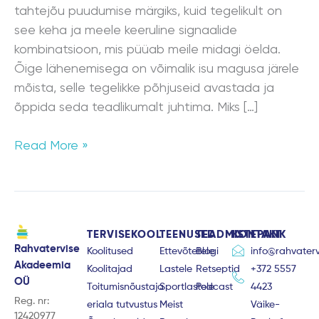
tahtejõu puudumise märgiks, kuid tegelikult on
see keha ja meele keeruline signaalide
kombinatsioon, mis püüab meile midagi öelda.
Õige lähenemisega on võimalik isu magusa järele
mõista, selle tegelikke põhjuseid avastada ja
õppida seda teadlikumalt juhtima. Miks […]
Read More »
TERVISEKOOL
TEENUSED
TEADMISTEPANK
KONTAKT
Rahvatervise
Koolitused
Ettevõtetele
Blogi
info@rahvaterv
Akadeemia
Koolitajad
Lastele
Retseptid
+372 5557
OÜ
Toitumisnõustaja
Sportlastele
Podcast
4423
Reg. nr:
eriala tutvustus
Meist
Väike-
12420977