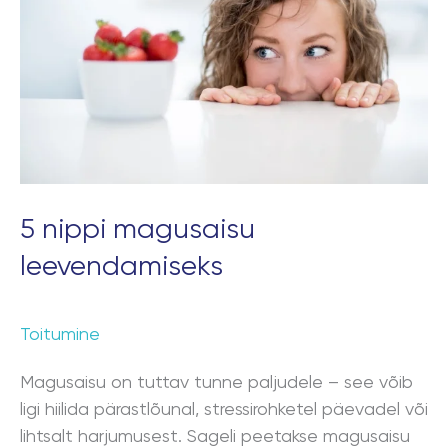
leevendamiseks
5 nippi magusaisu
leevendamiseks
Toitumine
Magusaisu on tuttav tunne paljudele – see võib
ligi hiilida pärastlõunal, stressirohketel päevadel või
lihtsalt harjumusest. Sageli peetakse magusaisu