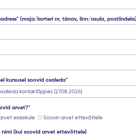
adress* (maja/korteri nr, tänav, linn/asula, postiindeks
isel kursusel soovid osaleda*
oovid arvet?*
arvet eraisikule
Soovin arvet ettevõttele
 nimi (kui soovid arvet ettevõttele)