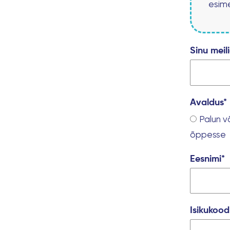
esime
Sinu meil
Avaldus*
Palun v
õppesse
Eesnimi*
Isikukood