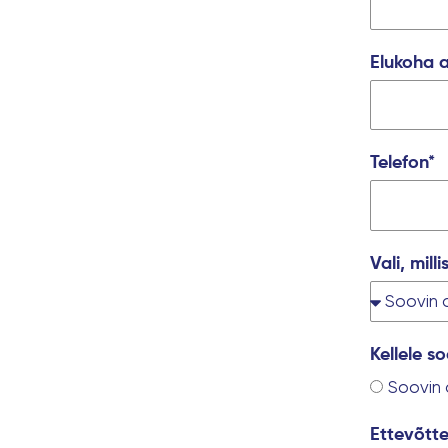
Elukoha a
Telefon*
Vali, mill
Kellele s
Soovin 
Ettevõtte