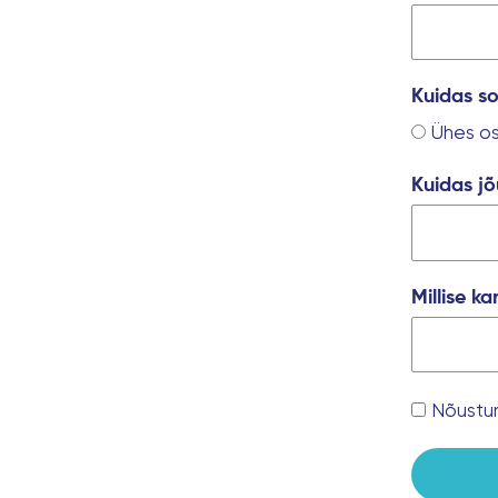
Kuidas so
Ühes os
Kuidas jõ
Millise k
Nõustu