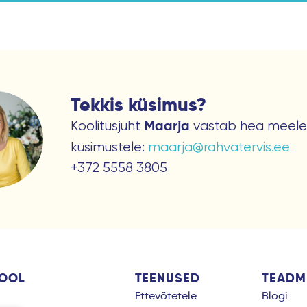
Tekkis küsimus?
Koolitusjuht
vastab hea meele
Maarja
küsimustele:
maarja@rahvatervis.ee
+372 5558 3805
KOOL
TEENUSED
TEADM
Ettevõtetele
Blogi