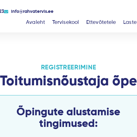
23
info@rahvatervis.ee
Avaleht
Tervisekool
Ettevõtetele
Laste
REGISTREERIMINE
Toitumisnõustaja õpe
Õpingute alustamise
tingimused: