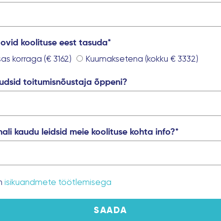
ovid koolituse eest tasuda*
as korraga (€ 3162)
Kuumaksetena (kokku € 3332)
udsid toitumisnõustaja õppeni?
anali kaudu leidsid meie koolituse kohta info?*
n
isikuandmete töötlemisega
SAADA