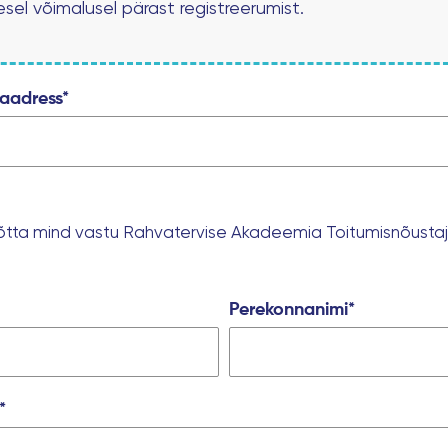
sel võimalusel pärast registreerumist.
iaadress*
õtta mind vastu Rahvatervise Akadeemia Toitumisnõusta
Perekonnanimi*
*