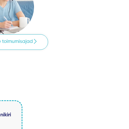
 toimumisajad
ikiri
e