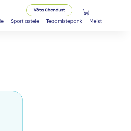
Võta ühendust
Cart
le
Sportlastele
Teadmistepank
Meist