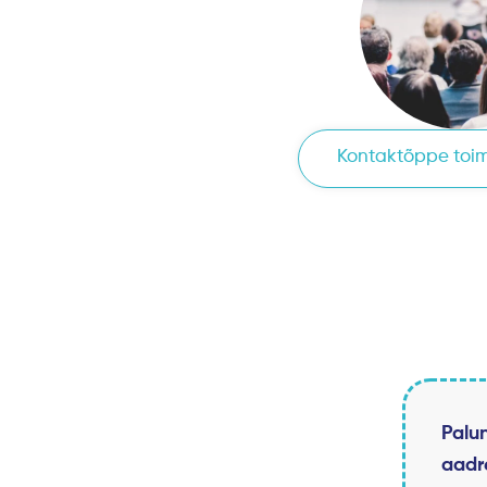
Kontaktõppe toi
Palun
aadr