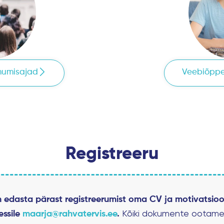
mumisajad
Veebiõppe
Registreeru
 edasta pärast registreerumist oma CV ja motivatsioon
Kõiki dokumente ootam
essile
maarja@rahvatervis.ee
.